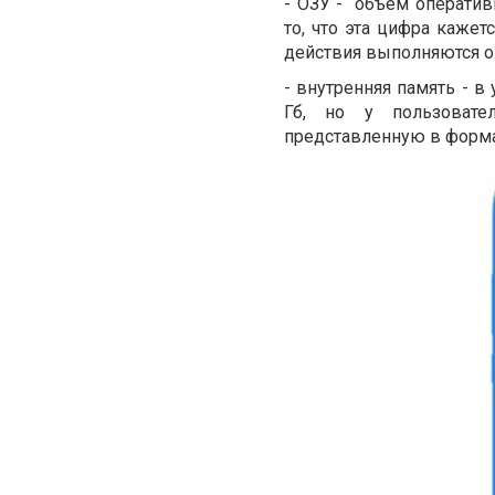
-
ОЗУ - объем оперативн
то, что эта цифра кажет
действия выполняются о
- внутренняя память - в
Гб, но у пользовате
представленную в форм