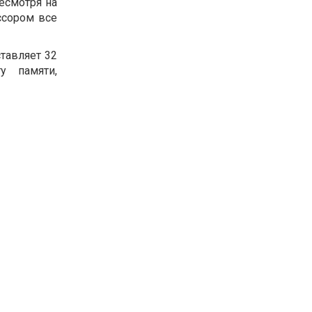
есмотря на
ссором все
ставляет 32
у памяти,