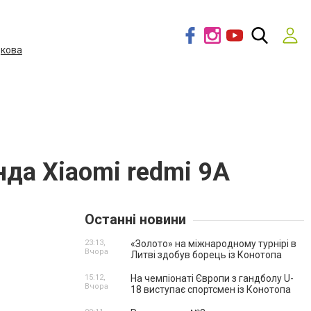
дкова
да Xiaomi redmi 9A
Останні новини
23:13,
«Золото» на міжнародному турнірі в
Вчора
Литві здобув борець із Конотопа
15:12,
На чемпіонаті Європи з гандболу U-
Вчора
18 виступає спортсмен із Конотопа