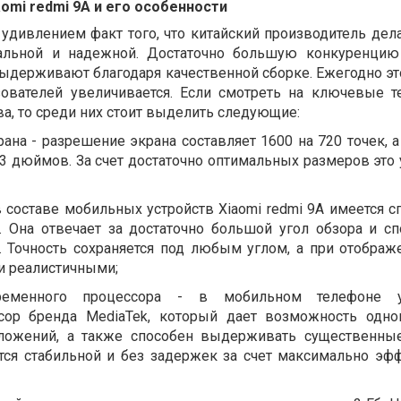
omi redmi 9A и его особенности
 удивлением факт того, что китайский производитель дел
альной и надежной. Достаточно большую конкуренцию
ыдерживают благодаря качественной сборке. Ежегодно эт
зователей увеличивается. Если смотреть на ключевые т
ва, то среди них стоит выделить следующие:
ана - разрешение экрана составляет 1600 на 720 точек, 
53 дюймов. За счет достаточно оптимальных размеров это
в составе мобильных устройств Xiaomi redmi 9A имеется с
. Она отвечает за достаточно большой угол обзора и сп
 Точность сохраняется под любым углом, а при отображ
и реалистичными;
ременного процессора - в мобильном телефоне у
сор бренда MediaTek, который дает возможность одно
ложений, а также способен выдерживать существенные
тся стабильной и без задержек за счет максимально эф