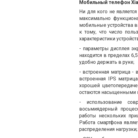
Мобильный телефон Xia
Ни для кого не является
максимально функцион
мобильные устройства в
к тому, что число поль
характеристики устройст
- параметры дисплея экр
находится в пределах 6,
удобно держать в руке;
-
встроенная матрица - 
встроенная IPS матрица
хорошей цветопередаче.
остаются насыщенными 
-
использование сов
восьмиядерный процес
работы нескольких при
Работа смартфона являе
распределения нагрузки;