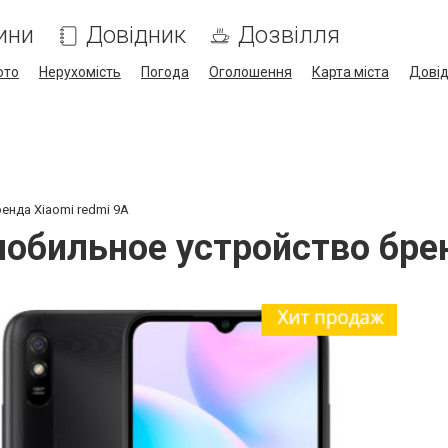
ини
Довідник
Дозвілля
ото
Нерухомість
Погода
Оголошення
Карта міста
Дові
нда Xiaomi redmi 9A
обильное устройство брен