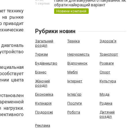
Пакети для вакуумного пакування: як
1 серпня
обрати найкращий варіант
ает технику
Новини компаній
 на рынке
о приводит
ехнические
Рубрики новин
Загальний
Техніка
Здоров'я
а диагональ
розділ
 устройство
Туризм
Нерухомість
Транспорт
Будівництво
Відпочинок
Розваги
пециальная
Бізнес
Меблі
Спорт
особствует
ении цвета
Жіночий
Інтернет
Культура
розділ
Економіка
Інтер'єр
Мода
становлен
временной
Кулінарія
Послуги
Родина
 нагрузки.
Подорожі
Робота
Дитячий
фективного
розділ
Реклама