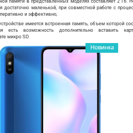
ой памяти в представленных моделях составляет 2 Гб. Н
ся достаточно маленькой, при совместной работе с проце
перативно и эффективно;
 устройстве имеется встроенная память, объем которой со
ля есть возможность дополнительно вставить карт
ате микро
SD
.