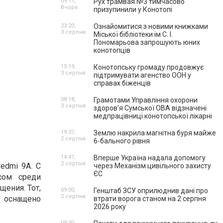
09:11,
Рух трамвая №3 тимчасово
Вчора
призупинили у Конотопі
23:20,
Ознайомитися з новими книжками
3 серпня
Міської бібліотеки ім С. І.
Пономарьова запрошують юних
конотопців
15:19,
Конотопську громаду продовжує
3 серпня
підтримувати агенство ООН у
справах біженців
08:18,
Грамотами Управління охорони
3 серпня
здоров’я Сумської ОВА відзначені
медпрацівниці конотопської лікарні
19:37,
Землю накрила магнітна буря майже
2 серпня
6-бального рівня
14:47,
Вперше Україна надала допомогу
2 серпня
edmi 9A. С
через Механізм цивільного захисту
ЄС
сом среди
щения. Тот,
09:00,
Генштаб ЗСУ оприлюднив дані про
2 серпня
е оснащено
втрати ворога станом на 2 серпня
2026 року
09:30,