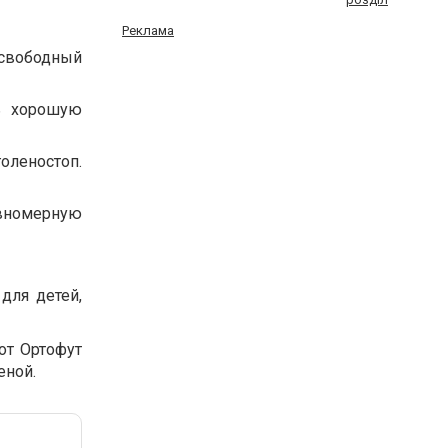
Реклама
 свободный
ть хорошую
оленостоп.
равномерную
для детей,
от Ортофут
еной.