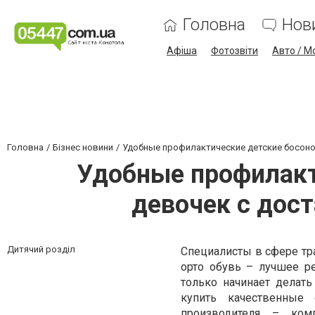
Головна
Нов
Афіша
Фотозвіти
Авто / М
Головна
Бізнес новини
Удобные профилактические детские босонож
Удобные профилакт
девочек с дост
Дитячий розділ
Специалисты в сфере тр
орто обувь – лучшее р
только начинает делать
купить качественные 
производителя – ком