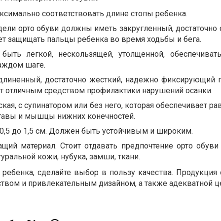
ксимально соответствовать длине стопы ребенка.
дели орто обуви должны иметь закругленный, достаточно
ет защищать пальцы ребенка во время ходьбы и бега.
быть легкой, нескользящей, утолщенной, обеспечива
аждом шаге.
удлиненный, достаточно жесткий, надежно фиксирующий г
ит отличным средством профилактики нарушений осанки.
ская, с супинатором или без него, которая обеспечивает 
ставы и мышцы нижних конечностей.
 0,5 до 1,5 см. Должен быть устойчивым и широким.
щий материал. Стоит отдавать предпочтение орто обуви 
уральной кожи, нубука, замши, ткани.
 ребенка, сделайте выбор в пользу качества. Продукция 
ством и привлекательным дизайном, а также адекватной ц