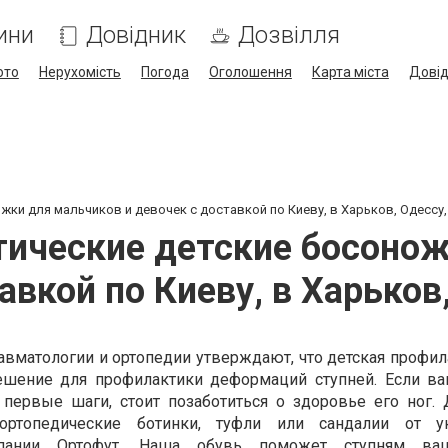
ини
Довідник
Дозвілля
ото
Нерухомість
Погода
Оголошення
Карта міста
Дові
ки для мальчиков и девочек с доставкой по Киеву, в Харьков, Одессу
ические детские босонож
авкой по Киеву, в Харьков
авматологии и ортопедии утверждают, что детская профил
ешение для профилактики деформаций ступней. Если в
 первые шаги, стоит позаботиться о здоровье его ног. 
ортопедические ботинки, туфли или сандалии от ук
пании Ортофут. Наша обувь поможет ступням ва