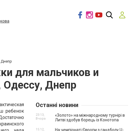
дкова
, Днепр
ки для мальчиков и
, Одессу, Днепр
Останні новини
актическая
аш ребенок
23:13,
«Золото» на міжнародному турнірі в
Достаточно
Вчора
Литві здобув борець із Конотопа
раинского
шего чада
15:12,
На чемпіонаті Європи з гандболу U-