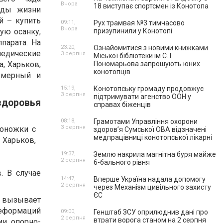
Вчора
18 виступає спортсмен із Конотопа
оды жизни
й – купить
09:11,
Рух трамвая №3 тимчасово
Вчора
ую осанку,
призупинили у Конотопі
парата. На
23:20,
Ознайомитися з новими книжками
педические
3 серпня
Міської бібліотеки ім С. І.
а, Харьков,
Пономарьова запрошують юних
конотопців
змерный и
15:19,
Конотопську громаду продовжує
3 серпня
підтримувати агенство ООН у
здоровья
справах біженців
08:18,
Грамотами Управління охорони
3 серпня
здоров’я Сумської ОВА відзначені
медпрацівниці конотопської лікарні
19:37,
Землю накрила магнітна буря майже
2 серпня
6-бального рівня
. В случае
14:47,
Вперше Україна надала допомогу
2 серпня
через Механізм цивільного захисту
ЄС
о вызывает
деформаций
09:00,
Генштаб ЗСУ оприлюднив дані про
2 серпня
втрати ворога станом на 2 серпня
ии опорно-