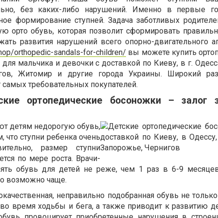
льно, без каких-либо нарушений. Именно в первые г
ное формирование ступней. Задача заботливых родителе
ую орто обувь, которая позволит сформировать правильн
жать развития нарушений всего опорно-двигательного ап
shop/orthopedic-sandals-for-children/
вы можете купить орто
для мальчика и девочки с доставкой по Киеву, в г. Одесс
игов, Житомир и другие города Украины. Широкий ра
 самых требовательных покупателей.
ские ортопедические босоножки – залог 
ют детям недорогую обувь,
 что ступни ребенка очень
вительно, размер ступни
тся по мере роста. Врачи-
ять обувь для детей не реже, чем 1 раз в 6-9 месяцев
то возможно чаще.
кокачественная, неправильно подобранная обувь не тольк
во время ходьбы и бега, а также приводит к развитию 
 обувь провоцирует приобретенные нарушения в строен