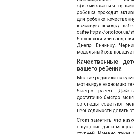
сформироваться прави
ребенка проходит актив
для ребенка качественн
красивую походку, избе
сайте
https://ortofoot.ua/
босоножки или сандалии 
Днепр, Винницу, Черн
модельный ряд порадует
Качественные дет
вашего ребенка
Многие родители покупа
мотивируя экономию тем,
быстро растут. Дейст
достаточно быстро меняе
ортопеды советуют мен
необходимости делать э
Стоит заметить, что низ
ощущение дискомфорта 
ступней. Именно такая