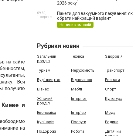
2026 року
09:30,
Пакети для вакуумного пакування: як
1 серпня
обрати найкращий варіант
Новини компаній
Рубрики новин
Загальний
Техніка
Здоров'я
розділ
ь на сайте
бенностям,
Туризм
Нерухомість
Транспорт
сультанты,
Будівництво
Відпочинок
Розваги
явку. Вся
Вы получите
Бізнес
Меблі
Спорт
Жіночий
Інтернет
Культура
розділ
 Киеве и
Економіка
Інтер'єр
Мода
еобходимо
Кулінарія
Послуги
Родина
нимание на
Подорожі
Робота
Дитячий
розділ