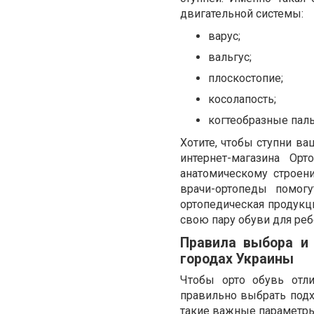
двигательной системы:
варус;
вальгус;
плоскостопие;
косолапость;
когтеобразные паль
Хотите, чтобы ступни ва
интернет-магазина Орт
анатомическому строен
врачи-ортопеды помог
ортопедическая продукци
свою пару обуви для ре
Правила выбора и 
городах Украины
Чтобы орто обувь отл
правильно выбрать подх
такие важные параметры