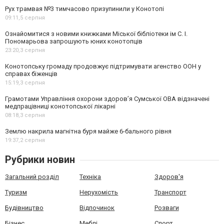
Рух трамвая №3 тимчасово призупинили у Конотопі
09:11,
5 серпня
Ознайомитися з новими книжками Міської бібліотеки ім С. І.
Пономарьова запрошують юних конотопців
23:20,
3 серпня
Конотопську громаду продовжує підтримувати агенство ООН у
справах біженців
15:19,
3 серпня
Грамотами Управління охорони здоров’я Сумської ОВА відзначені
медпрацівниці конотопської лікарні
08:18,
3 серпня
Землю накрила магнітна буря майже 6-бального рівня
19:37,
2 серпня
Рубрики новин
Загальний розділ
Техніка
Здоров'я
Туризм
Нерухомість
Транспорт
Будівництво
Відпочинок
Розваги
Бізнес
Меблі
Спорт