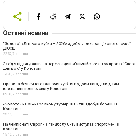
Останні новини
“Золото” «Літнього кубка – 2026» здобули вихованці конотопської
ДЮСШ
22:32,
7 серпня
Захід з підтягування на перекладині «Олімпійське літо» провів “Спорт
для всіх” у Конотопі
13:31,
7 серпня
Правила безпечного відпочинку біля водойм нагадали дітям
ювенальні поліцейські у Конотопі
09:30,
7 серпня
«Золото» на міжнародному турнірі в Литві здобув борець із
Конотопа
23:13,
5 серпня
На чемпіонаті Європи з гандболу U-18 виступає спортсмен із
Конотопа
15:12,
5 серпня