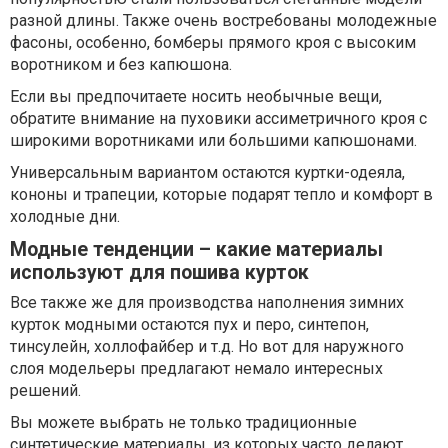
разной длины. Также очень востребованы молодежные
фасоны, особенно, бомберы прямого кроя с высоким
воротником и без капюшона.
Если вы предпочитаете носить необычные вещи,
обратите внимание на пуховики ассиметричного кроя с
широкими воротниками или большими капюшонами.
Универсальным вариантом остаются куртки-одеяла,
кононы и трапеции, которые подарят тепло и комфорт в
холодные дни.
Модные тенденции – какие материалы
используют для пошива курток
Все также же для производства наполнения зимних
курток модными остаются пух и перо, синтепон,
тинсулейн, холлофайбер и т.д. Но вот для наружного
слоя модельеры предлагают немало интересных
решений.
Вы можете выбрать не только традиционные
синтетические материалы, из которых часто делают