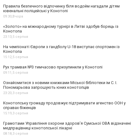
Правила безпечного відпочинку біля водойм нагадали дітям
ювенальні поліцейські у Конотопі
09:30,
Вчора
«Золото» на міжнародному турнірі в Литві здобув борець із
Конотопа
23:13,
5 серпня
На чемпіонаті Європи з гандболу U-18 виступає спортсмен із
Конотопа
15:12,
5 серпня
Рух трамвая №3 тимчасово призупинили у Конотопі
09:11,
5 серпня
Ознайомитися з новими книжками Міської бібліотеки ім С. І.
Пономарьова запрошують юних конотопців
23:20,
3 серпня
Конотопську громаду продовжує підтримувати агенство ООН у
справах біженців
15:19,
3 серпня
Грамотами Управління охорони здоров’я Сумської ОВА відзначені
медпрацівниці конотопської лікарні
08:18,
3 серпня