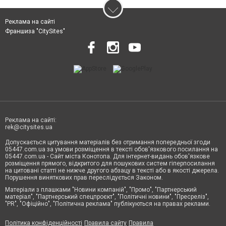
Реклама на сайті
Франшиза "CitySites"
Реклама на сайті:
rek@citysites.ua
Допускається цитування матеріалів без отримання попередньої згоди
05447.com.ua за умови розміщення в тексті обов'язкового посилання на
05447.com.ua - Сайт міста Конотопа. Для інтернет-видань обов'язкове
розміщення прямого, відкритого для пошукових систем гіперпосилання
на цитовані статті не нижче другого абзацу в тексті або в якості джерела.
Порушення виняткових прав переслідується Законом.
Матеріали з плашками "Новини компаній", "Промо", "Партнерський
матеріал", "Партнерський спецпроєкт", "Політичні новини", "Пресреліз",
"PR", "Офіційно", "Політична реклама" публікуються на правах реклами.
Політика конфіденційності
Правила сайту
Правила