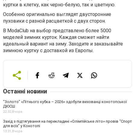
куртки в клетку, как черно-белую, так и цветную.
Особенно оригинально выглядят двусторонние
пуховики с разной расцветкой с двух сторон.
В
ModaClub
на выбор представлено более 5000
моделей зимних курток. Каждая сможет найти
идеальный вариант на зиму. Заходите и заказывайте
зимнюю куртку с доставкой из Европы.
Останні новини
“Золото” «Літнього кубка – 2026» здобули вихованці конотопської
ДЮСШ
22:32,
Вчора
Захід з підтягування на перекладині «Олімпійське літо» провів “Спорт
для всіх” у Конотопі
13:31,
Вчора