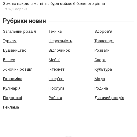
Землю накрила магнітна буря майже 6-бального рівня
19:37,
2 серпня
Рубрики новин
Загальний розділ
Техніка
Здоров'я
Туризм
Нерухомість
Транспорт
Будівництво
Відпочинок
Розваги
Бізнес
Меблі
Спорт
Жіночий розділ
Інтернет
Культура
Економіка
Інтер'єр
Мода
Кулінарія
Послуги
Родина
Подорожі
Робота
Дитячий розділ
Реклама