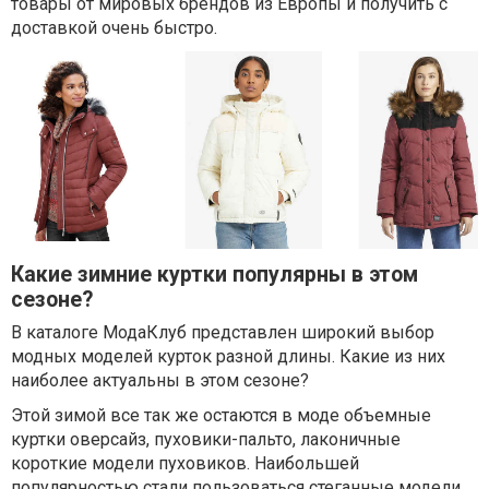
товары от мировых брендов из Европы и получить с
доставкой очень быстро.
Какие зимние куртки популярны в этом
сезоне?
В каталоге МодаКлуб представлен широкий выбор
модных моделей курток разной длины. Какие из них
наиболее актуальны в этом сезоне?
Этой зимой все так же остаются в моде объемные
куртки оверсайз, пуховики-пальто, лаконичные
короткие модели пуховиков. Наибольшей
популярностью стали пользоваться стеганные модели