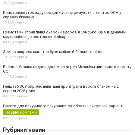
23:20,
3 серпня
Конотопську громаду продовжує підтримувати агенство ООН у
справах біженців
15:19,
3 серпня
Грамотами Управління охорони здоров’я Сумської ОВА відзначені
медпрацівниці конотопської лікарні
08:18,
3 серпня
Землю накрила магнітна буря майже 6-бального рівня
19:37,
2 серпня
Вперше Україна надала допомогу через Механізм цивільного захисту
ЄС
14:47,
2 серпня
Генштаб ЗСУ оприлюднив дані про втрати ворога станом на 2
серпня 2026 року
09:00,
2 серпня
Пакети для вакуумного пакування: як обрати найкращий варіант
Новини компаній
09:30,
1 серпня
Рубрики новин