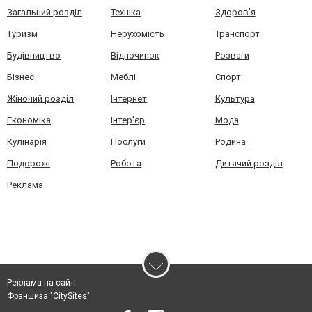
Загальний розділ
Техніка
Здоров'я
Туризм
Нерухомість
Транспорт
Будівництво
Відпочинок
Розваги
Бізнес
Меблі
Спорт
Жіночий розділ
Інтернет
Культура
Економіка
Інтер'єр
Мода
Кулінарія
Послуги
Родина
Подорожі
Робота
Дитячий розділ
Реклама
Реклама на сайті
Франшиза "CitySites"