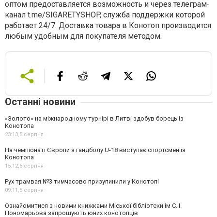
оптом предоставляется возможность и через телеграм-
канал t.me/SIGARETYSHOP, служба поддержки которой
работает 24/7. Доставка товара в Конотоп производится
любым удобным для покупателя методом.
Останні новини
«Золото» на міжнародному турнірі в Литві здобув борець із
Конотопа
23:13,
5 серпня
На чемпіонаті Європи з гандболу U-18 виступає спортсмен із
Конотопа
15:12,
5 серпня
Рух трамвая №3 тимчасово призупинили у Конотопі
09:11,
5 серпня
Ознайомитися з новими книжками Міської бібліотеки ім С. І.
Пономарьова запрошують юних конотопців