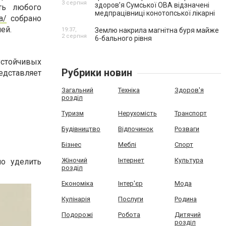
3 серпня
здоров’я Сумської ОВА відзначені
ть любого
медпрацівниці конотопської лікарні
a/
собрано
ей.
19:37,
Землю накрила магнітна буря майже
2 серпня
6-бального рівня
устойчивых
Рубрики новин
дставляет
Загальний
Техніка
Здоров'я
розділ
Туризм
Нерухомість
Транспорт
Будівництво
Відпочинок
Розваги
Бізнес
Меблі
Спорт
Жіночий
Інтернет
Культура
но уделить
розділ
Економіка
Інтер'єр
Мода
Кулінарія
Послуги
Родина
Подорожі
Робота
Дитячий
розділ