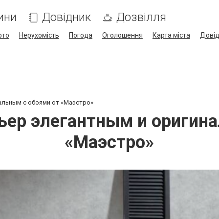
ини
Довідник
Дозвілля
ото
Нерухомість
Погода
Оголошення
Карта міста
Дові
альным с обоями от «Маэстро»
ьер элегантным и оригин
«Маэстро»