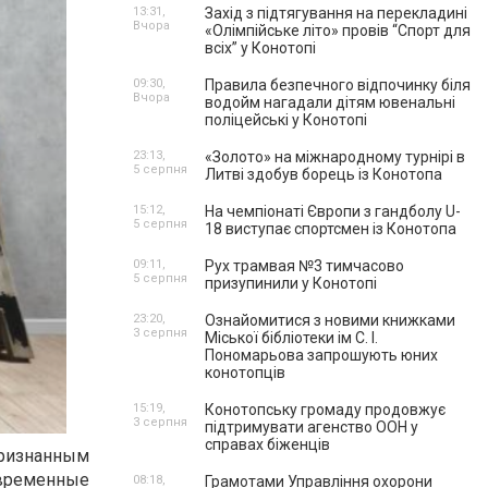
13:31,
Захід з підтягування на перекладині
Вчора
«Олімпійське літо» провів “Спорт для
всіх” у Конотопі
09:30,
Правила безпечного відпочинку біля
Вчора
водойм нагадали дітям ювенальні
поліцейські у Конотопі
23:13,
«Золото» на міжнародному турнірі в
5 серпня
Литві здобув борець із Конотопа
15:12,
На чемпіонаті Європи з гандболу U-
5 серпня
18 виступає спортсмен із Конотопа
09:11,
Рух трамвая №3 тимчасово
5 серпня
призупинили у Конотопі
23:20,
Ознайомитися з новими книжками
3 серпня
Міської бібліотеки ім С. І.
Пономарьова запрошують юних
конотопців
15:19,
Конотопську громаду продовжує
3 серпня
підтримувати агенство ООН у
справах біженців
признанным
овременные
08:18,
Грамотами Управління охорони