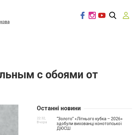
дкова
альным с обоями от
Останні новини
22:32,
“Золото” «Літнього кубка – 2026»
Вчора
здобули вихованці конотопської
ДЮСШ