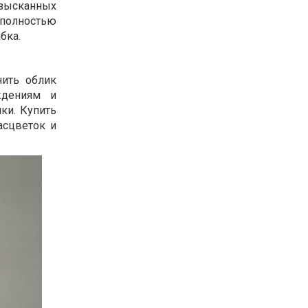
зысканных
 полностью
бка.
ить облик
ждениям и
ки. Купить
асцветок и