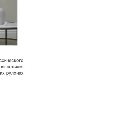
сического
грязнениям.
их рулонах