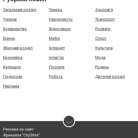
Загальний розділ
Техніка
Здоров'я
Туризм
Нерухомість
Транспорт
Будівництво
Відпочинок
Розваги
Бізнес
Меблі
Спорт
Жіночий розділ
Інтернет
Культура
Економіка
Інтер'єр
Мода
Кулінарія
Послуги
Родина
Подорожі
Робота
Дитячий розділ
Реклама
Реклама на сайті
Франшиза "CitySites"