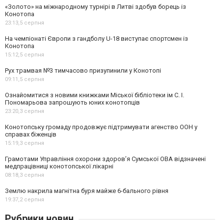
«Золото» на міжнародному турнірі в Литві здобув борець із
Конотопа
23:13,
5 серпня
На чемпіонаті Європи з гандболу U-18 виступає спортсмен із
Конотопа
15:12,
5 серпня
Рух трамвая №3 тимчасово призупинили у Конотопі
09:11,
5 серпня
Ознайомитися з новими книжками Міської бібліотеки ім С. І.
Пономарьова запрошують юних конотопців
23:20,
3 серпня
Конотопську громаду продовжує підтримувати агенство ООН у
справах біженців
15:19,
3 серпня
Грамотами Управління охорони здоров’я Сумської ОВА відзначені
медпрацівниці конотопської лікарні
08:18,
3 серпня
Землю накрила магнітна буря майже 6-бального рівня
19:37,
2 серпня
Рубрики новин