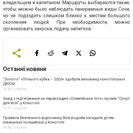
владельцем и капитаном. Маршруты выбираются такие,
чтобы можно было наблюдать панорамные виды Сочи,
но не подходить слишком близко к местам большого
скопления людей. При необходимости, можно
организовать закуски, подачу напитков.
Останні новини
“Золото” «Літнього кубка – 2026» здобули вихованці конотопської
ДЮСШ
22:32,
7 серпня
Захід з підтягування на перекладині «Олімпійське літо» провів “Спорт
для всіх” у Конотопі
13:31,
7 серпня
Правила безпечного відпочинку біля водойм нагадали дітям
ювенальні поліцейські у Конотопі
09:30,
7 серпня