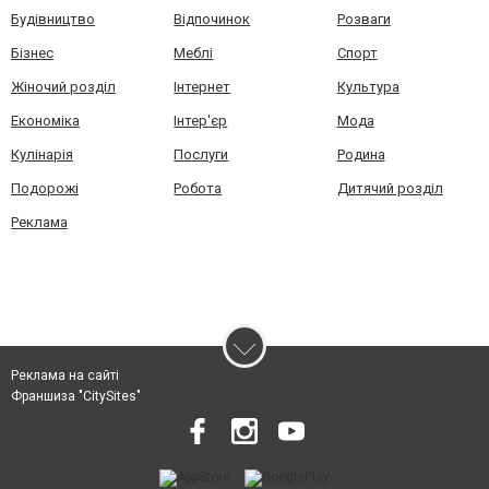
Будівництво
Відпочинок
Розваги
Бізнес
Меблі
Спорт
Жіночий розділ
Інтернет
Культура
Економіка
Інтер'єр
Мода
Кулінарія
Послуги
Родина
Подорожі
Робота
Дитячий розділ
Реклама
Реклама на сайті
Франшиза "CitySites"