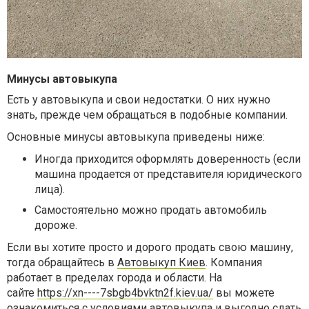
Минусы автовыкупа
Есть у автовыкупа и свои недостатки. О них нужно
знать, прежде чем обращаться в подобные компании.
Основные минусы автовыкупа приведены ниже:
Иногда приходится оформлять доверенность (если
машина продается от представителя юридического
лица).
Самостоятельно можно продать автомобиль
дороже.
Если вы хотите просто и дорого продать свою машину,
тогда обращайтесь в
Автовыкуп Киев
. Компания
работает в пределах города и области. На
сайте
https://xn----7sbgb4bvktn2f.kiev.ua/
вы можете
ознакомиться с условиями автовыкупа и выгодно сдать