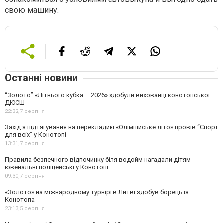
свою машину.
Останні новини
“Золото” «Літнього кубка – 2026» здобули вихованці конотопської
ДЮСШ
22:32,
7 серпня
Захід з підтягування на перекладині «Олімпійське літо» провів “Спорт
для всіх” у Конотопі
13:31,
7 серпня
Правила безпечного відпочинку біля водойм нагадали дітям
ювенальні поліцейські у Конотопі
09:30,
7 серпня
«Золото» на міжнародному турнірі в Литві здобув борець із
Конотопа
23:13,
5 серпня