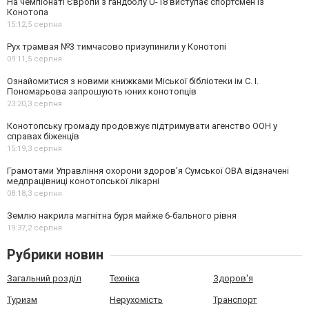
На чемпіонаті Європи з гандболу U-18 виступає спортсмен із
Конотопа
15:12,
5 серпня
Рух трамвая №3 тимчасово призупинили у Конотопі
09:11,
5 серпня
Ознайомитися з новими книжками Міської бібліотеки ім С. І.
Пономарьова запрошують юних конотопців
23:20,
3 серпня
Конотопську громаду продовжує підтримувати агенство ООН у
справах біженців
15:19,
3 серпня
Грамотами Управління охорони здоров’я Сумської ОВА відзначені
медпрацівниці конотопської лікарні
08:18,
3 серпня
Землю накрила магнітна буря майже 6-бального рівня
19:37,
2 серпня
Рубрики новин
Загальний розділ
Техніка
Здоров'я
Туризм
Нерухомість
Транспорт