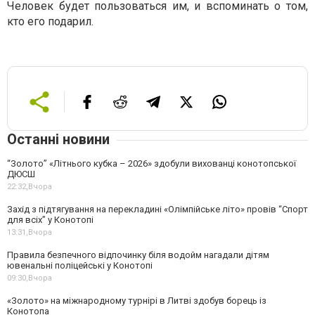
Человек будет пользоваться им, и вспоминать о том,
кто его подарил.
Останні новини
“Золото” «Літнього кубка – 2026» здобули вихованці конотопської
ДЮСШ
22:32,
Вчора
Захід з підтягування на перекладині «Олімпійське літо» провів “Спорт
для всіх” у Конотопі
13:31,
Вчора
Правила безпечного відпочинку біля водойм нагадали дітям
ювенальні поліцейські у Конотопі
09:30,
Вчора
«Золото» на міжнародному турнірі в Литві здобув борець із
Конотопа