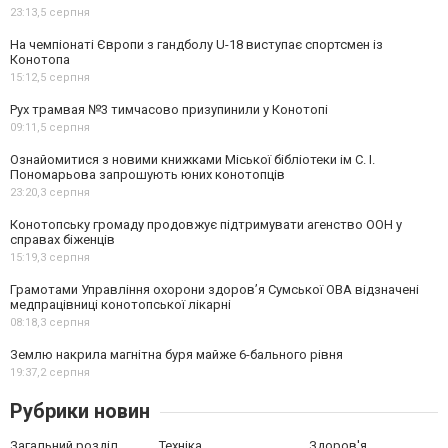
23:13,
5 серпня
На чемпіонаті Європи з гандболу U-18 виступає спортсмен із
Конотопа
15:12,
5 серпня
Рух трамвая №3 тимчасово призупинили у Конотопі
09:11,
5 серпня
Ознайомитися з новими книжками Міської бібліотеки ім С. І.
Пономарьова запрошують юних конотопців
23:20,
3 серпня
Конотопську громаду продовжує підтримувати агенство ООН у
справах біженців
15:19,
3 серпня
Грамотами Управління охорони здоров’я Сумської ОВА відзначені
медпрацівниці конотопської лікарні
08:18,
3 серпня
Землю накрила магнітна буря майже 6-бального рівня
19:37,
2 серпня
Рубрики новин
Загальний розділ
Техніка
Здоров'я