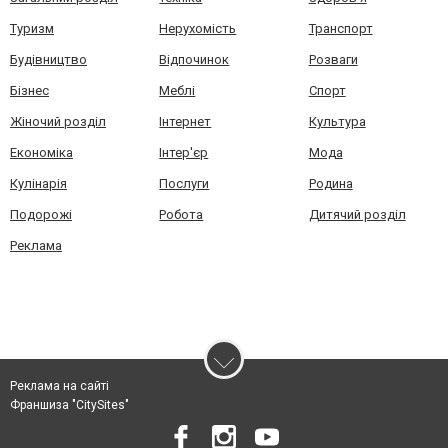
Туризм
Нерухомість
Транспорт
Будівництво
Відпочинок
Розваги
Бізнес
Меблі
Спорт
Жіночий розділ
Інтернет
Культура
Економіка
Інтер'єр
Мода
Кулінарія
Послуги
Родина
Подорожі
Робота
Дитячий розділ
Реклама
Реклама на сайті
Франшиза "CitySites"