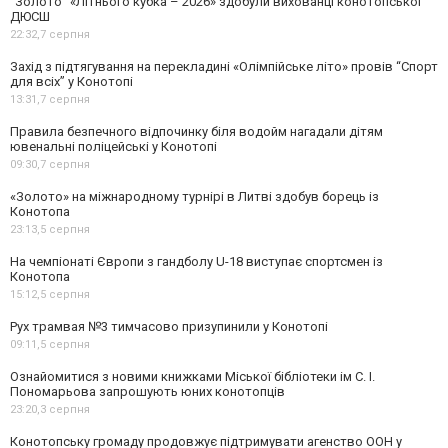
“Золото” «Літнього кубка – 2026» здобули вихованці конотопської
ДЮСШ
22:32,
7 серпня
Захід з підтягування на перекладині «Олімпійське літо» провів “Спорт
для всіх” у Конотопі
13:31,
7 серпня
Правила безпечного відпочинку біля водойм нагадали дітям
ювенальні поліцейські у Конотопі
09:30,
7 серпня
«Золото» на міжнародному турнірі в Литві здобув борець із
Конотопа
23:13,
5 серпня
На чемпіонаті Європи з гандболу U-18 виступає спортсмен із
Конотопа
15:12,
5 серпня
Рух трамвая №3 тимчасово призупинили у Конотопі
09:11,
5 серпня
Ознайомитися з новими книжками Міської бібліотеки ім С. І.
Пономарьова запрошують юних конотопців
23:20,
3 серпня
Конотопську громаду продовжує підтримувати агенство ООН у