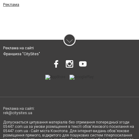
Реклама
Реклама на сайті
Франшиза "CitySites"
Реклама на сайті:
rek@citysites.ua
Допускається цитування матеріалів без отримання попередньої згоди
05447.com.ua за умови розміщення в тексті обов'язкового посилання на
05447.com.ua - Сайт міста Конотопа. Для інтернет-видань обов'язкове
розміщення прямого, відкритого для пошукових систем гіперпосилання