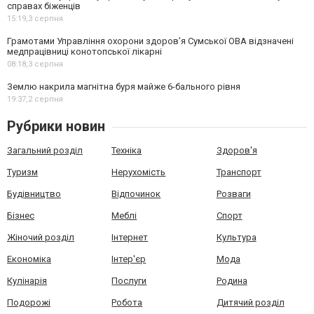
справах біженців
15:19,
3 серпня
Грамотами Управління охорони здоров’я Сумської ОВА відзначені
медпрацівниці конотопської лікарні
08:18,
3 серпня
Землю накрила магнітна буря майже 6-бального рівня
19:37,
2 серпня
Рубрики новин
Загальний розділ
Техніка
Здоров'я
Туризм
Нерухомість
Транспорт
Будівництво
Відпочинок
Розваги
Бізнес
Меблі
Спорт
Жіночий розділ
Інтернет
Культура
Економіка
Інтер'єр
Мода
Кулінарія
Послуги
Родина
Подорожі
Робота
Дитячий розділ