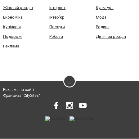
Жіночий розділ
Інтернет
Культура
Економіка
Інтер'єр
Мода
Кулінарія
Послуги
Родина
Подорожі
Робота
Дитячий розділ
Реклама
Реклама на сайті
Франшиза "CitySites"