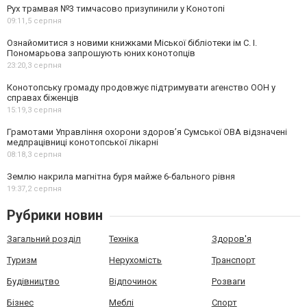
Рух трамвая №3 тимчасово призупинили у Конотопі
09:11,
5 серпня
Ознайомитися з новими книжками Міської бібліотеки ім С. І.
Пономарьова запрошують юних конотопців
23:20,
3 серпня
Конотопську громаду продовжує підтримувати агенство ООН у
справах біженців
15:19,
3 серпня
Грамотами Управління охорони здоров’я Сумської ОВА відзначені
медпрацівниці конотопської лікарні
08:18,
3 серпня
Землю накрила магнітна буря майже 6-бального рівня
19:37,
2 серпня
Рубрики новин
Загальний розділ
Техніка
Здоров'я
Туризм
Нерухомість
Транспорт
Будівництво
Відпочинок
Розваги
Бізнес
Меблі
Спорт