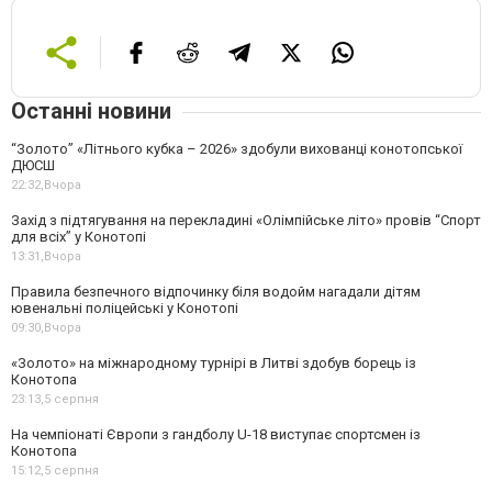
Останні новини
“Золото” «Літнього кубка – 2026» здобули вихованці конотопської
ДЮСШ
22:32,
Вчора
Захід з підтягування на перекладині «Олімпійське літо» провів “Спорт
для всіх” у Конотопі
13:31,
Вчора
Правила безпечного відпочинку біля водойм нагадали дітям
ювенальні поліцейські у Конотопі
09:30,
Вчора
«Золото» на міжнародному турнірі в Литві здобув борець із
Конотопа
23:13,
5 серпня
На чемпіонаті Європи з гандболу U-18 виступає спортсмен із
Конотопа
15:12,
5 серпня