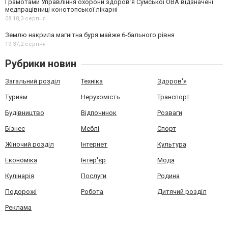
Грамотами Управління охорони здоров’я Сумської ОВА відзначені
медпрацівниці конотопської лікарні
08:18,
3 серпня
Землю накрила магнітна буря майже 6-бального рівня
19:37,
2 серпня
Рубрики новин
Загальний розділ
Техніка
Здоров'я
Туризм
Нерухомість
Транспорт
Будівництво
Відпочинок
Розваги
Бізнес
Меблі
Спорт
Жіночий розділ
Інтернет
Культура
Економіка
Інтер'єр
Мода
Кулінарія
Послуги
Родина
Подорожі
Робота
Дитячий розділ
Реклама