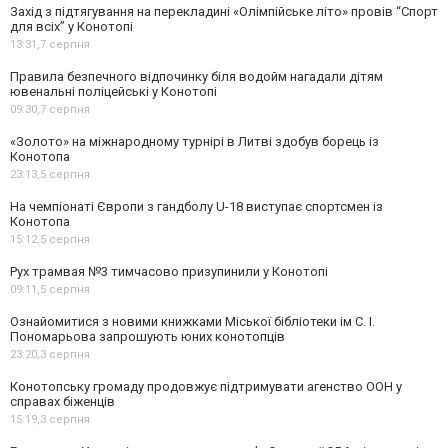
Захід з підтягування на перекладині «Олімпійське літо» провів “Спорт
для всіх” у Конотопі
13:31,
7 серпня
Правила безпечного відпочинку біля водойм нагадали дітям
ювенальні поліцейські у Конотопі
09:30,
7 серпня
«Золото» на міжнародному турнірі в Литві здобув борець із
Конотопа
23:13,
5 серпня
На чемпіонаті Європи з гандболу U-18 виступає спортсмен із
Конотопа
15:12,
5 серпня
Рух трамвая №3 тимчасово призупинили у Конотопі
09:11,
5 серпня
Ознайомитися з новими книжками Міської бібліотеки ім С. І.
Пономарьова запрошують юних конотопців
23:20,
3 серпня
Конотопську громаду продовжує підтримувати агенство ООН у
справах біженців
15:19,
3 серпня