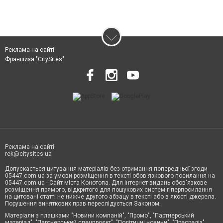
Реклама на сайті
Франшиза "CitySites"
Реклама на сайті:
rek@citysites.ua
Допускається цитування матеріалів без отримання попередньої згоди
05447.com.ua за умови розміщення в тексті обов'язкового посилання на
05447.com.ua - Сайт міста Конотопа. Для інтернет-видань обов'язкове
розміщення прямого, відкритого для пошукових систем гіперпосилання
на цитовані статті не нижче другого абзацу в тексті або в якості джерела.
Порушення виняткових прав переслідується Законом.
Матеріали з плашками "Новини компаній", "Промо", "Партнерський
матеріал", "Партнерський спецпроєкт", "Політичні новини", "Пресреліз",