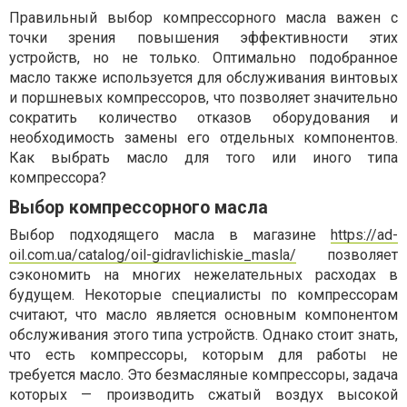
Правильный выбор компрессорного масла важен с
точки зрения повышения эффективности этих
устройств, но не только. Оптимально подобранное
масло также используется для обслуживания винтовых
и поршневых компрессоров, что позволяет значительно
сократить количество отказов оборудования и
необходимость замены его отдельных компонентов.
Как выбрать масло для того или иного типа
компрессора?
Выбор компрессорного масла
Выбор подходящего масла в магазине
https://ad-
oil.com.ua/catalog/oil-gidravlichiskie_masla/
позволяет
сэкономить на многих нежелательных расходах в
будущем. Некоторые специалисты по компрессорам
считают, что масло является основным компонентом
обслуживания этого типа устройств. Однако стоит знать,
что есть компрессоры, которым для работы не
требуется масло. Это безмасляные компрессоры, задача
которых — производить сжатый воздух высокой