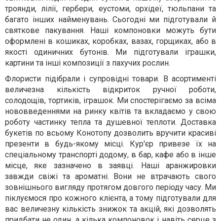
троянди, лілії, гербери, еустоми, орхідеї, тюльпани та
багато інших найменувань. Сьогодні ми підготували й
святкове пакування. Наші компоновки можуть бути
оформлені в кошиках, коробках, вазах, горщиках, або в
якості одиничних бутонів. Ми підготували іграшки,
картини та інші композиції з пахучих рослин.
Флористи підібрали і супровідні товари. В асортименті
величезна кількість відкриток ручної роботи,
солодощів, тортиків, іграшок. Ми спостерігаємо за всіма
нововведеннями на ринку квітів та вкладаємо у свою
роботу частинку тепла та душевної теплоти. Доставка
букетів по всьому Конотопу дозволить вручити красиві
презенти в будь-якому місці. Кур'єр привезе їх на
спеціальному транспорті додому, в бар, кафе або в інше
місце, яке зазначено в заявці. Наші аранжировки
завжди свіжі та ароматні. Вони не втрачають свого
зовнішнього вигляду протягом довгого періоду часу. Ми
піклуємося про кожного клієнта, а тому підготували для
вас величезну кількість знижок та акцій, які дозволять
придбати не один, а кілька компоновок і навіть серце з