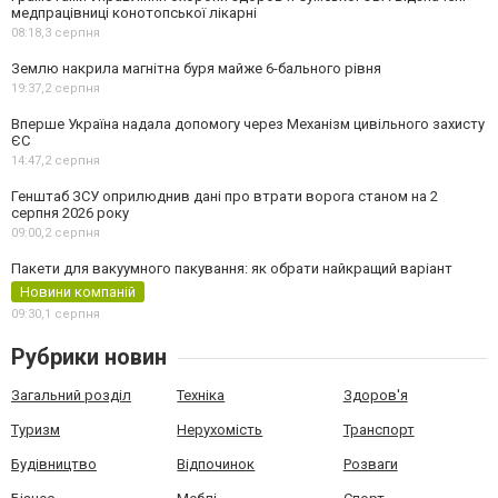
медпрацівниці конотопської лікарні
08:18,
3 серпня
Землю накрила магнітна буря майже 6-бального рівня
19:37,
2 серпня
Вперше Україна надала допомогу через Механізм цивільного захисту
ЄС
14:47,
2 серпня
Генштаб ЗСУ оприлюднив дані про втрати ворога станом на 2
серпня 2026 року
09:00,
2 серпня
Пакети для вакуумного пакування: як обрати найкращий варіант
Новини компаній
09:30,
1 серпня
Рубрики новин
Загальний розділ
Техніка
Здоров'я
Туризм
Нерухомість
Транспорт
Будівництво
Відпочинок
Розваги