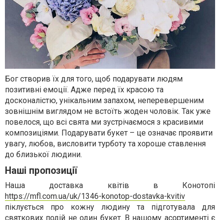
Бог створив їх для того, щоб подарувати людям
позитивні емоції. Адже перед їх красою та
досконалістю, унікальним запахом, неперевершеним
зовнішнім виглядом не встоїть жоден чоловік. Так уже
повелося, що всі свята ми зустрічаємося з красивими
композиціями. Подарувати букет – це означає проявити
увагу, любов, висловити турботу та хороше ставлення
до близької людини.
Наші пропозиції
Наша доставка квітів в Конотопі
https://mfl.com.ua/uk/1346-konotop-dostavka-kvitiv
піклується про кожну людину та підготувала для
святкових подій не один букет. В нашому асортименті є