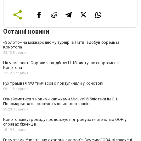
Останні новини
«Золото» на міжнародному турнірі в Литві здобув борець із
Конотопа
23:13,
5 серпня
На чемпіонаті Європи з гандболу U-18 виступає спортсмен із
Конотопа
15:12,
5 серпня
Рух трамвая №3 тимчасово призупинили у Конотопі
09:11,
5 серпня
Ознайомитися з новими книжками Міської бібліотеки ім С. І.
Пономарьова запрошують юних конотопців
23:20,
3 серпня
Конотопську громаду продовжує підтримувати агенство ООН у
справах біженців
15:19,
3 серпня
Грамотами Управління охорони здоров’я Сумської ОВА відзначені