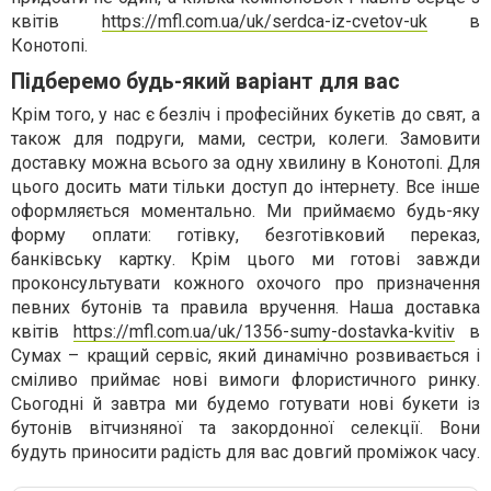
квітів
https://mfl.com.ua/uk/serdca-iz-cvetov-uk
в
Конотопі.
Підберемо будь-який варіант для вас
Крім того, у нас є безліч і професійних букетів до свят, а
також для подруги, мами, сестри, колеги. Замовити
доставку можна всього за одну хвилину в Конотопі. Для
цього досить мати тільки доступ до інтернету. Все інше
оформляється моментально. Ми приймаємо будь-яку
форму оплати: готівку, безготівковий переказ,
банківську картку. Крім цього ми готові завжди
проконсультувати кожного охочого про призначення
певних бутонів та правила вручення. Наша доставка
квітів
https://mfl.com.ua/uk/1356-sumy-dostavka-kvitiv
в
Сумах – кращий сервіс, який динамічно розвивається і
сміливо приймає нові вимоги флористичного ринку.
Сьогодні й завтра ми будемо готувати нові букети із
бутонів вітчизняної та закордонної селекції. Вони
будуть приносити радість для вас довгий проміжок часу.