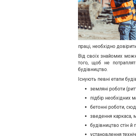
праці, необхідно довірит
Від своїх знайомих можн
того, щоб не потраплят
будівництво.
Існують певні етапи будів
земляні роботи (рит
підбір необхідних м
бетонні роботи, сю
зведення каркаса, 
будівництво стін й 
установлення техні