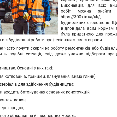
Виконавців для всіх вищ
робіт можна знайти 
https://300x.in.ua/uk/
будівельних оголошень. Щ
відповідала всім нормам 
була придатною для прож
и всі будівельні роботи професіоналам своєї справи.
а часто почути скарги на роботу ремонтників або будівел
и в подібні ситуації, слід дуже уважно підбирати прац
ництва. Основні з них такі:
тя котлованів, траншей, планування, вивіз глини);
атеріалів для здійснення будівництва;
ди входить бетонування основних конструкцій;
монтаж колон;
перегородок;
чного обладнання й інженерних мереж;