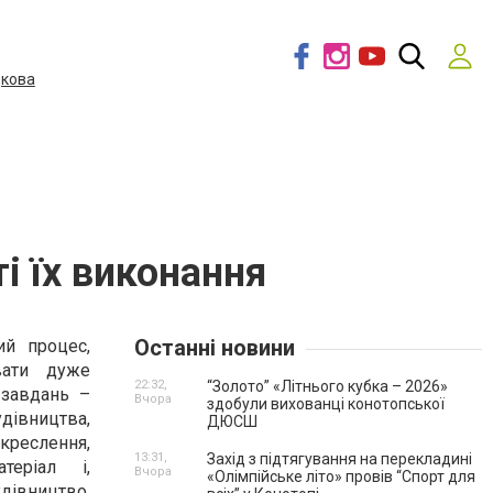
дкова
і їх виконання
Останні новини
ий процес,
вати дуже
22:32,
“Золото” «Літнього кубка – 2026»
 завдань –
Вчора
здобули вихованці конотопської
івництва,
ДЮСШ
 креслення,
13:31,
Захід з підтягування на перекладині
теріал і,
Вчора
«Олімпійське літо» провів “Спорт для
дівництво.