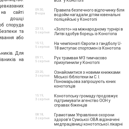
всіх” у Конотопі
евказаних
09:30,
Правила безпечного відпочинку біля
на сайті
Вчора
водойм нагадали дітям ювенальні
,
дошці
поліцейські у Конотопі
об споруда
23:13,
«Золото» на міжнародному турнірі в
безпеки та
5 серпня
Литві здобув борець із Конотопа
ивання або
15:12,
На чемпіонаті Європи з гандболу U-
5 серпня
18 виступає спортсмен із Конотопа
ьників. Для
09:11,
Рух трамвая №3 тимчасово
івників на
5 серпня
призупинили у Конотопі
23:20,
Ознайомитися з новими книжками
3 серпня
Міської бібліотеки ім С. І.
Пономарьова запрошують юних
конотопців
15:19,
Конотопську громаду продовжує
3 серпня
підтримувати агенство ООН у
справах біженців
08:18,
Грамотами Управління охорони
3 серпня
здоров’я Сумської ОВА відзначені
медпрацівниці конотопської лікарні