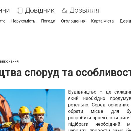
ини
Довідник
Дозвілля
ото
Нерухомість
Погода
Оголошення
Карта міста
Дові
 виконання
цтва споруд та особливост
Будівництво – це складн
який необхідно продуму
ретельно. Серед основних
обрати місце для буд
розробити проект, створити
підібрати необхідний ма
нарешті, провести саме бу