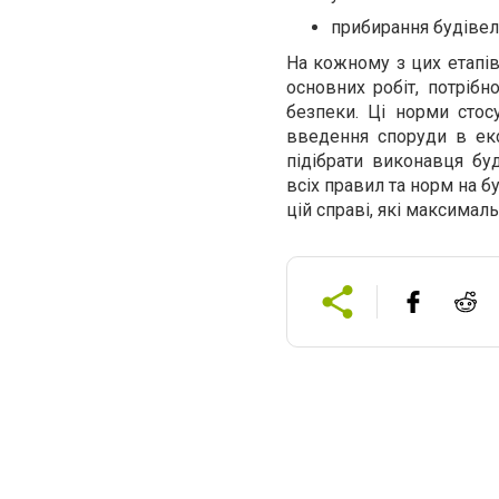
прибирання будівел
На кожному з цих етапів
основних робіт, потрібн
безпеки. Ці норми стос
введення споруди в екс
підібрати виконавця бу
всіх правил та норм на б
цій справі, які максимал