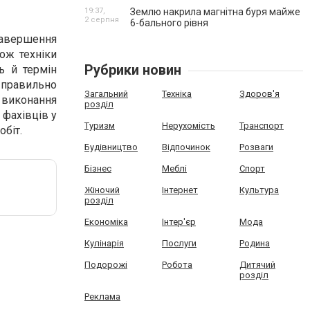
19:37,
Землю накрила магнітна буря майже
2 серпня
6-бального рівня
 завершення
ож техніки
Рубрики новин
ь й термін
 правильно
Загальний
Техніка
Здоров'я
 виконання
розділ
 фахівців у
Туризм
Нерухомість
Транспорт
обіт.
Будівництво
Відпочинок
Розваги
Бізнес
Меблі
Спорт
Жіночий
Інтернет
Культура
розділ
Економіка
Інтер'єр
Мода
Кулінарія
Послуги
Родина
Подорожі
Робота
Дитячий
розділ
Реклама