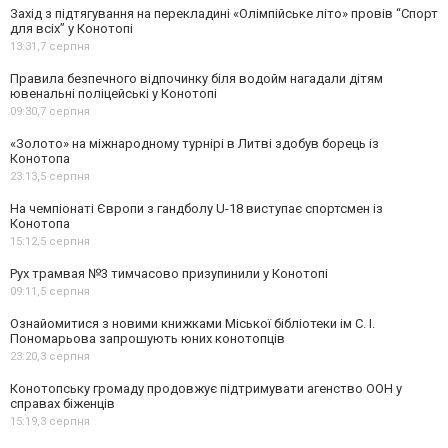
Захід з підтягування на перекладині «Олімпійське літо» провів “Спорт
для всіх” у Конотопі
13:31,
7 серпня
Правила безпечного відпочинку біля водойм нагадали дітям
ювенальні поліцейські у Конотопі
09:30,
7 серпня
«Золото» на міжнародному турнірі в Литві здобув борець із
Конотопа
23:13,
5 серпня
На чемпіонаті Європи з гандболу U-18 виступає спортсмен із
Конотопа
15:12,
5 серпня
Рух трамвая №3 тимчасово призупинили у Конотопі
09:11,
5 серпня
Ознайомитися з новими книжками Міської бібліотеки ім С. І.
Пономарьова запрошують юних конотопців
23:20,
3 серпня
Конотопську громаду продовжує підтримувати агенство ООН у
справах біженців
15:19,
3 серпня