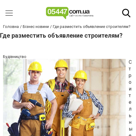
Головна
Бізнес новини
Где разместить объявление строителям?
Где разместить объявление строителям?
Будівництво
С
т
р
о
и
т
е
л
ь
н
ы
е