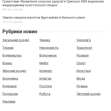
Грамотами Управління охорони здоров’я Сумської ОВА відзначені
медпрацівниці конотопської лікарні
08:18,
3 серпня
Землю накрила магнітна буря майже 6-бального рівня
19:37,
2 серпня
Рубрики новин
Загальний розділ
Техніка
Здоров'я
Туризм
Нерухомість
Транспорт
Будівництво
Відпочинок
Розваги
Бізнес
Меблі
Спорт
Жіночий розділ
Інтернет
Культура
Економіка
Інтер'єр
Мода
Кулінарія
Послуги
Родина
Подорожі
Робота
Дитячий розділ
Реклама