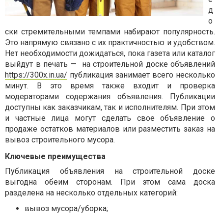
д
о
ски стремительными темпами набирают популярность.
Это напрямую связано с их практичностью и удобством.
Нет необходимости дожидаться, пока газета или каталог
выйдут в печать —
на строительной доске объявлений
https://300x.in.ua/
публикация занимает всего несколько
минут. В это время также входит и проверка
модераторами содержания объявления. Публикации
доступны как заказчикам, так и исполнителям. При этом
и частные лица могут сделать свое объявление о
продаже остатков материалов или разместить заказ на
вывоз строительного мусора.
Ключевые преимущества
Публикация объявления на строительной доске
выгодна обеим сторонам. При этом сама доска
разделена на несколько отдельных категорий:
вывоз мусора/уборка;