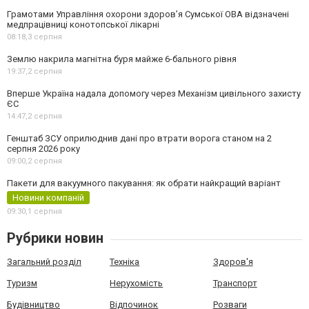
Грамотами Управління охорони здоров’я Сумської ОВА відзначені
медпрацівниці конотопської лікарні
08:18,
3 серпня
Землю накрила магнітна буря майже 6-бального рівня
19:37,
2 серпня
Вперше Україна надала допомогу через Механізм цивільного захисту
ЄС
14:47,
2 серпня
Генштаб ЗСУ оприлюднив дані про втрати ворога станом на 2
серпня 2026 року
09:00,
2 серпня
Пакети для вакуумного пакування: як обрати найкращий варіант
Новини компаній
09:30,
1 серпня
Рубрики новин
Загальний розділ
Техніка
Здоров'я
Туризм
Нерухомість
Транспорт
Будівництво
Відпочинок
Розваги