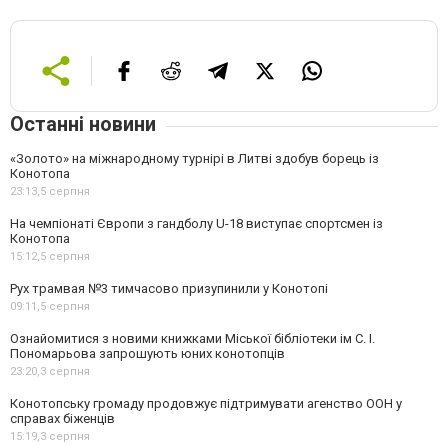
Останні новини
«Золото» на міжнародному турнірі в Литві здобув борець із
Конотопа
23:13,
5 серпня
На чемпіонаті Європи з гандболу U-18 виступає спортсмен із
Конотопа
15:12,
5 серпня
Рух трамвая №3 тимчасово призупинили у Конотопі
09:11,
5 серпня
Ознайомитися з новими книжками Міської бібліотеки ім С. І.
Пономарьова запрошують юних конотопців
23:20,
3 серпня
Конотопську громаду продовжує підтримувати агенство ООН у
справах біженців
15:19,
3 серпня