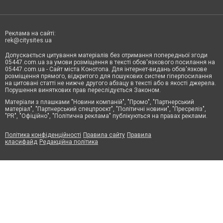
Реклама на сайті:
rek@citysites.ua
Допускається цитування матеріалів без отримання попередньої згоди
05447.com.ua за умови розміщення в тексті обов'язкового посилання на
05447.com.ua - Сайт міста Конотопа. Для інтернет-видань обов'язкове
розміщення прямого, відкритого для пошукових систем гіперпосилання
на цитовані статті не нижче другого абзацу в тексті або в якості джерела.
Порушення виняткових прав переслідується Законом.
Матеріали з плашками "Новини компаній", "Промо", "Партнерський
матеріал", "Партнерський спецпроєкт", "Політичні новини", "Пресреліз",
"PR", "Офіційно", "Політична реклама" публікуються на правах реклами.
Політика конфіденційності
Правила сайту
Правила
класифайд
Редакційна політика