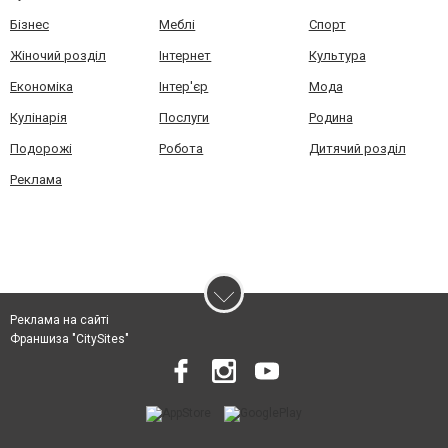
Бізнес
Меблі
Спорт
Жіночий розділ
Інтернет
Культура
Економіка
Інтер'єр
Мода
Кулінарія
Послуги
Родина
Подорожі
Робота
Дитячий розділ
Реклама
Реклама на сайті
Франшиза "CitySites"