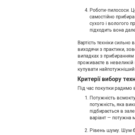
Роботи-пилососи. Це
самостійно прибира
сухого і вологого п
підходить вона дале
Вартість техніки сильно в
виходячи з практики, зов
випадках з прибиранням 
проживаєте в невеликій к
купувати найпотужніший 
Критерії вибору тех
Під час покупки радимо в
Потужність всмоктув
потужність, яка вик
підбирається в зал
варіант — потужна 
Рівень шуму. Шум бі