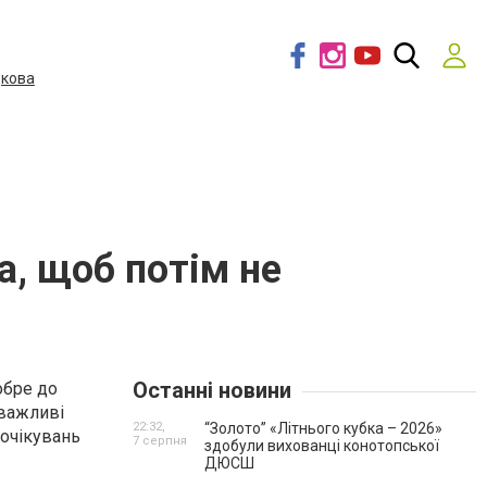
дкова
а, щоб потім не
Останні новини
обре до
 важливі
22:32,
“Золото” «Літнього кубка – 2026»
 очікувань
7 серпня
здобули вихованці конотопської
ДЮСШ