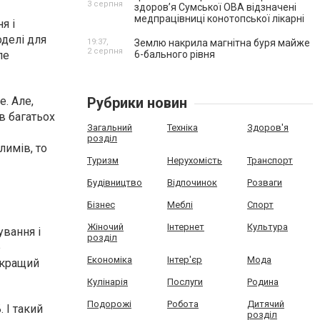
3 серпня
здоров’я Сумської ОВА відзначені
медпрацівниці конотопської лікарні
я і
делі для
19:37,
Землю накрила магнітна буря майже
2 серпня
ле
6-бального рівня
е. Але,
Рубрики новин
в багатьох
Загальний
Техніка
Здоров'я
розділ
лимів, то
Туризм
Нерухомість
Транспорт
Будівництво
Відпочинок
Розваги
Бізнес
Меблі
Спорт
Жіночий
Інтернет
Культура
ування і
розділ
р
Економіка
Інтер'єр
Мода
йкращий
Кулінарія
Послуги
Родина
Подорожі
Робота
Дитячий
 І такий
розділ