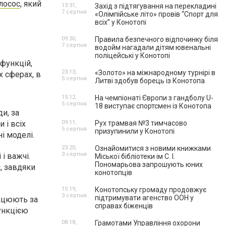
лосос
, який
13:31,
Захід з підтягування на перекладині
7 серпня
«Олімпійське літо» провів “Спорт для
всіх” у Конотопі
09:30,
Правила безпечного відпочинку біля
7 серпня
водойм нагадали дітям ювенальні
поліцейські у Конотопі
 функцій,
23:13,
«Золото» на міжнародному турнірі в
 сферах, в
5 серпня
Литві здобув борець із Конотопа
15:12,
На чемпіонаті Європи з гандболу U-
5 серпня
18 виступає спортсмен із Конотопа
и, за
 і всіх
09:11,
Рух трамвая №3 тимчасово
5 серпня
призупинили у Конотопі
і моделі.
23:20,
Ознайомитися з новими книжками
3 серпня
і важчі.
Міської бібліотеки ім С. І.
Пономарьова запрошують юних
, завдяки
конотопців
15:19,
Конотопську громаду продовжує
3 серпня
підтримувати агенство ООН у
рацюють за
справах біженців
функцією
08:18,
Грамотами Управління охорони