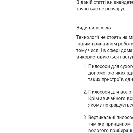
В даній статті ви знайде
точно вас не розчарує.
Види пилососів
Технології не стоять на м
іншим принципом роботи,
тому числі і в сфері дом
використовуються наступ
Пилососи для сухого
допомогою яких зді
таких пристроїв одн
Пилососи для волого
Крім звичайного вс
якому покращується
Вертикальні пилосо
тим же принципом, щ
вологого прибиранн