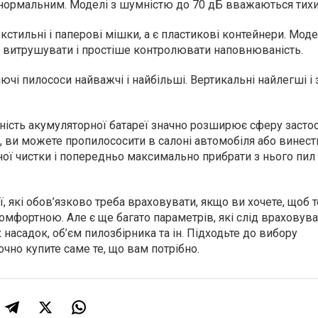
нормальним. Моделі з шумністю до 70 дБ вважаються тих
екстильні і паперові мішки, а є пластикові контейнери. Моде
витрушувати і простіше контролювати наповнюваність.
иючі пилососи найважчі і найбільші. Вертикальні найлегші 
ність акумуляторної батареї значно розширює сферу засто
, ви можете пропилососити в салоні автомобіля або винест
ої чистки і попередньо максимально прибрати з нього пил 
, які обов’язково треба враховувати, якщо ви хочете, щоб т
комфортною. Але є ще багато параметрів, які слід враховува
х насадок, об’єм пилозбірника та ін. Підходьте до вибору
точно купите саме те, що вам потрібно.