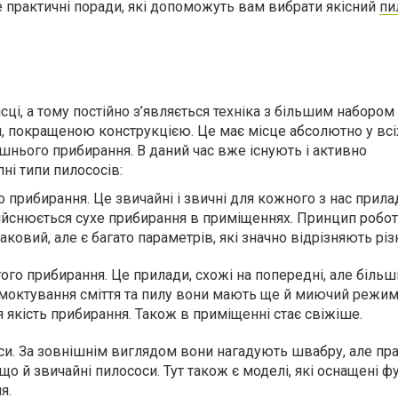
те практичні поради, які допоможуть вам вибрати якісний
пи
ісці, а тому постійно з’являється техніка з більшим набором
 покращеною конструкцією. Це має місце абсолютно у всіх
ашнього прибирання. В даний час вже існують і активно
ні типи пилососів:
 прибирання. Це звичайні і звичні для кожного з нас прилад
йснюється сухе прибирання в приміщеннях. Принцип роботи
аковий, але є багато параметрів, які значно відрізняють різн
го прибирання. Це прилади, схожі на попередні, але більші 
моктування сміття та пилу вони мають ще й миючий режим
 якість прибирання. Також в приміщенні стає свіжіше.
си. За зовнішнім виглядом вони нагадують швабру, але п
о й звичайні пилососи. Тут також є моделі, які оснащені 
я.