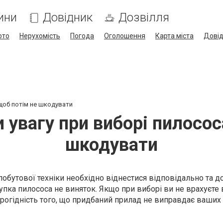
ини
Довідник
Дозвілля
ото
Нерухомість
Погода
Оголошення
Карта міста
Дові
 щоб потім не шкодувати
 увагу при виборі пилосос
шкодувати
обутової техніки необхідно віднестися відповідально та д
упка пилососа не виняток. Якщо при виборі ви не врахуєте
ірогідність того, що придбаний прилад не виправдає ваших