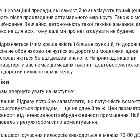
 інноваційні прилади, які самостійно аналізують приміщенн
ють після прокладання оптимального маршруту. Також є мо
рибирання. Звичайно, автономність такої техніки заманює, а
ко не для всіх, тому далі ми про неї згадувати не будемо.
ідрізняється і чим краща якість і більше функцій, ти дорожч
сім не обов’язково тягнутися за дорогими моделями, адже 
справляються більш дешеві аналоги. Наприклад, якщо ви
вартирі, у вас немає домашніх тварин і довговорсистих ки
і дорогий пилосос немає сенсу.
ніки
ам звернути увагу на наступне:
ання. Відразу потрібно запам’ятати, що потужність всмокт
ористовується приладом, — це не одне й те ж. Цей парамет
ежності від інтенсивності забруднюваності приміщення. На
модель з регулятором сили всмоктування.
льшості сучасних пилососів знаходиться в межах 70-80 дБ.