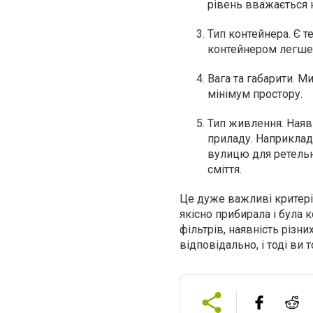
рівень вважається 
Тип контейнера. Є т
контейнером легше 
Вага та габарити. М
мінімум простору.
Тип живлення. Наяв
приладу. Наприклад
вулицю для ретельн
сміття.
Це дуже важливі критерії
якісно прибирала і була 
фільтрів, наявність різни
відповідально, і тоді ви 