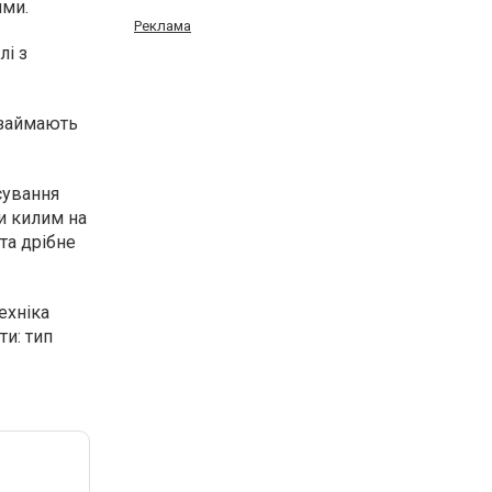
ими.
Реклама
лі з
і займають
сування
и килим на
та дрібне
ехніка
ти: тип