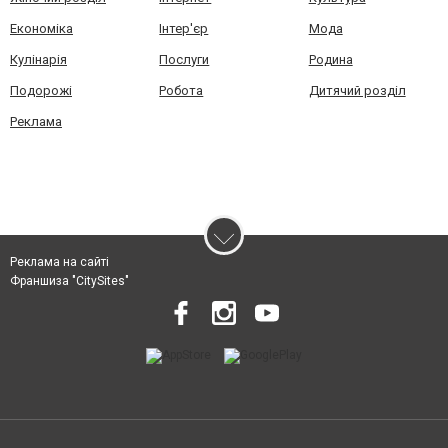
Економіка
Інтер'єр
Мода
Кулінарія
Послуги
Родина
Подорожі
Робота
Дитячий розділ
Реклама
Реклама на сайті
Франшиза "CitySites"