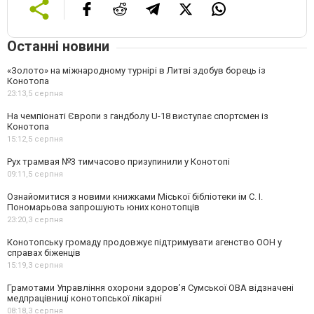
Останні новини
«Золото» на міжнародному турнірі в Литві здобув борець із
Конотопа
23:13,
5 серпня
На чемпіонаті Європи з гандболу U-18 виступає спортсмен із
Конотопа
15:12,
5 серпня
Рух трамвая №3 тимчасово призупинили у Конотопі
09:11,
5 серпня
Ознайомитися з новими книжками Міської бібліотеки ім С. І.
Пономарьова запрошують юних конотопців
23:20,
3 серпня
Конотопську громаду продовжує підтримувати агенство ООН у
справах біженців
15:19,
3 серпня
Грамотами Управління охорони здоров’я Сумської ОВА відзначені
медпрацівниці конотопської лікарні
08:18,
3 серпня