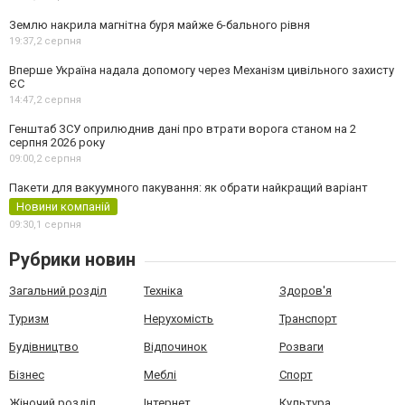
Землю накрила магнітна буря майже 6-бального рівня
19:37,
2 серпня
Вперше Україна надала допомогу через Механізм цивільного захисту
ЄС
14:47,
2 серпня
Генштаб ЗСУ оприлюднив дані про втрати ворога станом на 2
серпня 2026 року
09:00,
2 серпня
Пакети для вакуумного пакування: як обрати найкращий варіант
Новини компаній
09:30,
1 серпня
Рубрики новин
Загальний розділ
Техніка
Здоров'я
Туризм
Нерухомість
Транспорт
Будівництво
Відпочинок
Розваги
Бізнес
Меблі
Спорт
Жіночий розділ
Інтернет
Культура