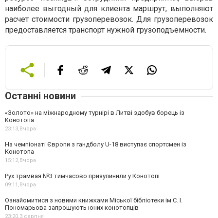
наиболее выгодный для клиента маршрут, выполняют
расчет стоимости грузоперевозок. Для грузоперевозок
предоставляется транспорт нужной грузоподъемности.
Останні новини
«Золото» на міжнародному турнірі в Литві здобув борець із
Конотопа
23:13,
Вчора
На чемпіонаті Європи з гандболу U-18 виступає спортсмен із
Конотопа
15:12,
Вчора
Рух трамвая №3 тимчасово призупинили у Конотопі
09:11,
Вчора
Ознайомитися з новими книжками Міської бібліотеки ім С. І.
Пономарьова запрошують юних конотопців
23:20,
3 серпня