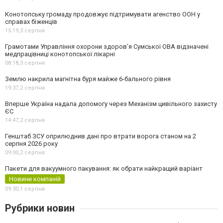
Конотопську громаду продовжує підтримувати агенство ООН у
справах біженців
15:19,
3 серпня
Грамотами Управління охорони здоров’я Сумської ОВА відзначені
медпрацівниці конотопської лікарні
08:18,
3 серпня
Землю накрила магнітна буря майже 6-бального рівня
19:37,
2 серпня
Вперше Україна надала допомогу через Механізм цивільного захисту
ЄС
14:47,
2 серпня
Генштаб ЗСУ оприлюднив дані про втрати ворога станом на 2
серпня 2026 року
09:00,
2 серпня
Пакети для вакуумного пакування: як обрати найкращий варіант
Новини компаній
09:30,
1 серпня
Рубрики новин