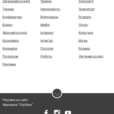
Загальний розділ
Техніка
Здоров'я
Туризм
Нерухомість
Транспорт
Будівництво
Відпочинок
Розваги
Бізнес
Меблі
Спорт
Жіночий розділ
Інтернет
Культура
Економіка
Інтер'єр
Мода
Кулінарія
Послуги
Родина
Подорожі
Робота
Дитячий розділ
Реклама
Реклама на сайті
Франшиза "CitySites"