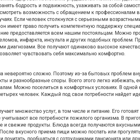
анять бодрость и подвижность, ухаживать за собой самост
смотреть возможность с обращением к профессионалам в
учаях. Если человек столкнулся с серьезными возрастным
 он имеет право получить компетентную поддержку специа
ие предоставляется всем нашим постояльцам. Можно пр
еломов, инфаркта, инсульта и других подобных проблем. 
ми диагнозами. Все получают одинаково высокое качеств
позволяет чувствовать себя максимально комфортно.
ма невероятно сложно. Поэтому из-за бытовых проблем вн
ты и разнообразные споры. Всего этого легко избежать, е
алам. Можно поселиться в комфортных условиях. В одной 
 четырех человек. Каждый под свои потребности найдет и
учает множество услуг, в том числе и питание. Его готовя
 учитывают все потребности пожилого организма. В приго
е и свежие продукты. Блюда всегда получаются вкусными 
После вкусного приема пищи можно поспать или прогулять
и почитать, пообщаться с сотрудниками пансионата или др