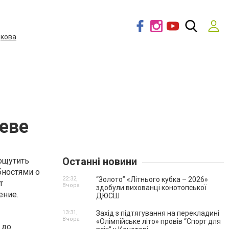
дкова
еве
Останні новини
ощутить
бностями о
22:32,
“Золото” «Літнього кубка – 2026»
т
Вчора
здобули вихованці конотопської
ение.
ДЮСШ
13:31,
Захід з підтягування на перекладині
Вчора
«Олімпійське літо» провів “Спорт для
 до