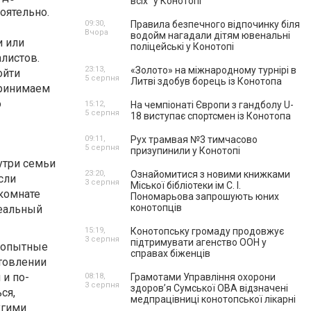
всіх” у Конотопі
оятельно.
09:30,
Правила безпечного відпочинку біля
Вчора
водойм нагадали дітям ювенальні
и или
поліцейські у Конотопі
листов.
23:13,
«Золото» на міжнародному турнірі в
ойти
5 серпня
Литві здобув борець із Конотопа
Принимаем
о
15:12,
На чемпіонаті Європи з гандболу U-
5 серпня
18 виступає спортсмен із Конотопа
09:11,
Рух трамвая №3 тимчасово
5 серпня
призупинили у Конотопі
утри семьи
23:20,
Ознайомитися з новими книжками
сли
3 серпня
Міської бібліотеки ім С. І.
комнате
Пономарьова запрошують юних
конотопців
деальный
15:19,
Конотопську громаду продовжує
3 серпня
підтримувати агенство ООН у
т опытные
справах біженців
товлении
и по-
08:18,
Грамотами Управління охорони
3 серпня
здоров’я Сумської ОВА відзначені
ся,
медпрацівниці конотопської лікарні
угими