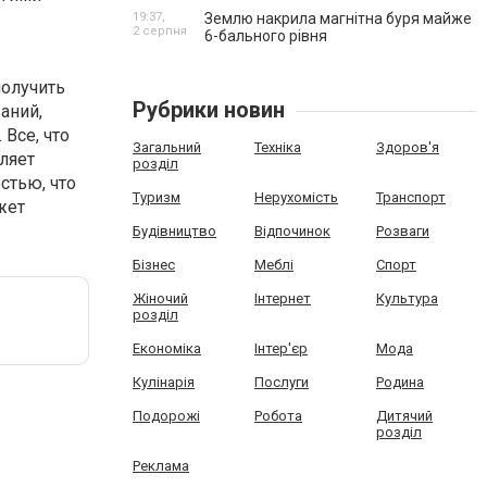
19:37,
Землю накрила магнітна буря майже
2 серпня
6-бального рівня
получить
Рубрики новин
аний,
 Все, что
Загальний
Техніка
Здоров'я
ляет
розділ
стью, что
Туризм
Нерухомість
Транспорт
жет
Будівництво
Відпочинок
Розваги
Бізнес
Меблі
Спорт
Жіночий
Інтернет
Культура
розділ
Економіка
Інтер'єр
Мода
Кулінарія
Послуги
Родина
Подорожі
Робота
Дитячий
розділ
Реклама