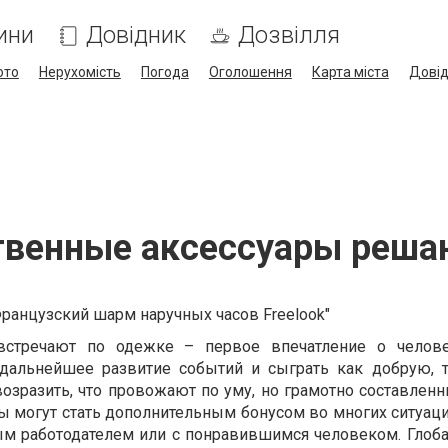
ини
Довідник
Дозвілля
ото
Нерухомість
Погода
Оголошення
Карта міста
Дові
твенные аксессуары решаю
 встречают по одежке – первое впечатление о челов
 дальнейшее развитие событий и сыграть как добрую, 
озразить, что провожают по уму, но грамотно составленн
 могут стать дополнительным бонусом во многих ситуация
м работодателем или с понравившимся человеком. Глоба