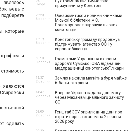
09:11,
Рух трамвая №3 тимчасово
 являлось
Вчора
призупинили у Конотопі
ок, ведь с
подберете
23:20,
Ознайомитися з новими книжками
3 серпня
Міської бібліотеки ім С. І.
Пономарьова запрошують юних
конотопців
ы, которые
15:19,
Конотопську громаду продовжує
3 серпня
підтримувати агенство ООН у
справах біженців
нографом и
08:18,
Грамотами Управління охорони
3 серпня
здоров’я Сумської ОВА відзначені
медпрацівниці конотопської лікарні
 стоимость
19:37,
Землю накрила магнітна буря майже
2 серпня
6-бального рівня
е являются
 Сваровски
14:47,
Вперше Україна надала допомогу
2 серпня
через Механізм цивільного захисту
ЄС
чественной
09:00,
Генштаб ЗСУ оприлюднив дані про
2 серпня
втрати ворога станом на 2 серпня
2026 року
ет сделать
09:30,