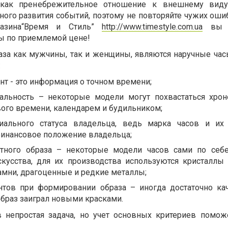
 как пренебрежительное отношение к внешнему виду
ого развития событий, поэтому не повторяйте чужих ошиб
газина“Время и Стиль”
http://www.timestyle.com.ua
вы 
ы по приемлемой цене!
за как мужчины, так и женщины, являются наручные час
:
нт - это информация о точном времени;
альность – некоторые модели могут похвастаться хро
ого времени, календарем и будильником;
иального статуса владельца, ведь марка часов и их
финансовое положение владельца;
нтного образа – некоторые модели часов сами по себ
кусства, для их производства используются кристаллы
амни, драгоценные и редкие металлы;
нтов при формировании образа – иногда достаточно ка
образ заиграл новыми красками.
 непростая задача, но учет основных критериев помож