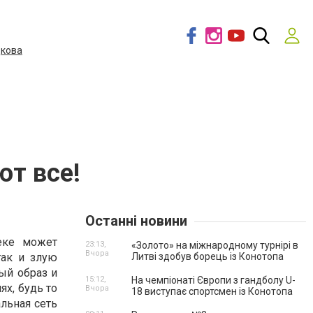
дкова
т все!
Останні новини
еке может
23:13,
«Золото» на міжнародному турнірі в
Вчора
так и злую
Литві здобув борець із Конотопа
ый образ и
15:12,
На чемпіонаті Європи з гандболу U-
х, будь то
Вчора
18 виступає спортсмен із Конотопа
льная сеть