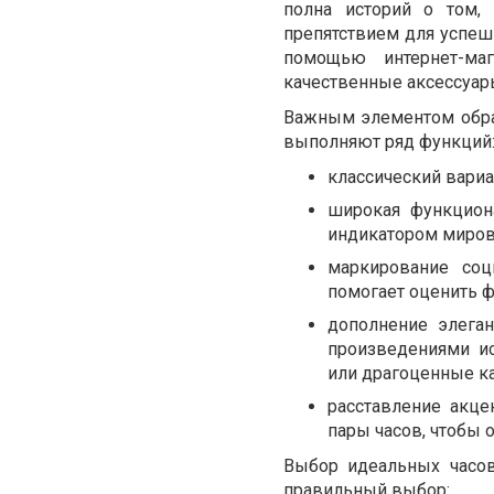
полна историй о том,
препятствием для успешн
помощью интернет-ма
качественные аксессуар
Важным элементом обра
выполняют ряд функций
классический вариа
широкая функцион
индикатором миров
маркирование соц
помогает оценить 
дополнение элега
произведениями ис
или драгоценные к
расставление акце
пары часов, чтобы 
Выбор идеальных часов
правильный выбор: