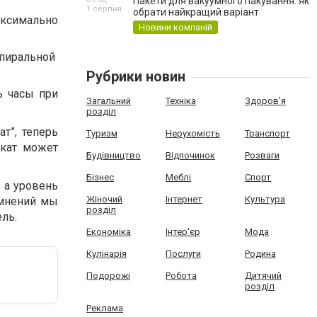
Пакети для вакуумного пакування: як
1 серпня
обрати найкращий варіант
аксимально
Новини компаній
спиральной
Рубрики новин
ь часы при
Загальний
Техніка
Здоров'я
розділ
т”, теперь
Туризм
Нерухомість
Транспорт
икат может
Будівництво
Відпочинок
Розваги
Бізнес
Меблі
Спорт
 а уровень
Жіночий
Інтернет
Культура
омнений мы
розділ
ль.
Економіка
Інтер'єр
Мода
Кулінарія
Послуги
Родина
Подорожі
Робота
Дитячий
розділ
Реклама