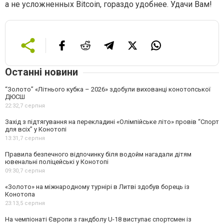
а не усложненных Bitcoin, гораздо удобнее. Удачи Вам!
Останні новини
“Золото” «Літнього кубка – 2026» здобули вихованці конотопської
ДЮСШ
22:32,
7 серпня
Захід з підтягування на перекладині «Олімпійське літо» провів “Спорт
для всіх” у Конотопі
13:31,
7 серпня
Правила безпечного відпочинку біля водойм нагадали дітям
ювенальні поліцейські у Конотопі
09:30,
7 серпня
«Золото» на міжнародному турнірі в Литві здобув борець із
Конотопа
23:13,
5 серпня
На чемпіонаті Європи з гандболу U-18 виступає спортсмен із