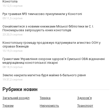
Конотопа
15:12,
5 серпня
Рух трамвая №3 тимчасово призупинили у Конотопі
09:11,
5 серпня
Ознайомитися з новими книжками Міської бібліотеки ім С. І.
Пономарьова запрошують юних конотопців
23:20,
3 серпня
Конотопську громаду продовжує підтримувати агенство ООН у
справах біженців
15:19,
3 серпня
Грамотами Управління охорони здоров’я Сумської ОВА відзначені
медпрацівниці конотопської лікарні
08:18,
3 серпня
Землю накрила магнітна буря майже 6-бального рівня
19:37,
2 серпня
Рубрики новин
Загальний розділ
Техніка
Здоров'я
Туризм
Нерухомість
Транспорт