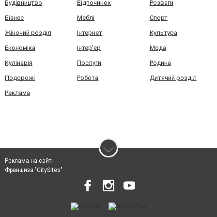
Будівництво
Відпочинок
Розваги
Бізнес
Меблі
Спорт
Жіночий розділ
Інтернет
Культура
Економіка
Інтер'єр
Мода
Кулінарія
Послуги
Родина
Подорожі
Робота
Дитячий розділ
Реклама
Реклама на сайті
Франшиза "CitySites"