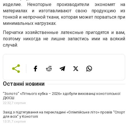
изделие. Некоторые производители экономят на
материалах и изготавливают свою продукцию из
тонкой и непрочной ткани, которая может порваться при
минимальных нагрузках.
Перчатки хозяйственные латексные пригодятся и вам,
поэтому никогда не лишне запастись ими на всякий
случай.
Останні новини
“Золото” «Літнього кубка – 2026» здобули вихованці конотопської
ДЮСШ
22:32,
7 серпня
Захід з підтягування на перекладині «Олімпійське літо» провів “Спорт
для всіх” у Конотопі
13:31,
7 серпня