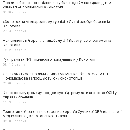
Правила безпечного відпочинку біля водойм нагадали дітям
ювенальні поліцейські у Конотопі
09:30,
7 серпня
«Золото» на міжнародному турнірі в Литві здобув борець із
Конотопа
23:13,
5 серпня
На чемпіонаті Європи з гандболу U-18 виступає спортсмен із
Конотопа
15:12,
5 серпня
Рух трамвая №3 тимчасово призупинили у Конотопі
09:11,
5 серпня
Ознайомитися з новими книжками Міської бібліотеки ім С. І.
Пономарьова запрошують юних конотопців
23:20,
3 серпня
Конотопську громаду продовжує підтримувати агенство ООН у
справах біженців
15:19,
3 серпня
Грамотами Управління охорони здоров’я Сумської ОВА відзначені
медпрацівниці конотопської лікарні
08:18,
3 серпня