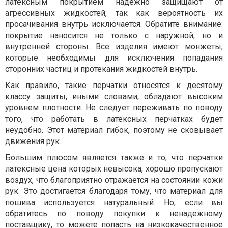
латексным покрытием надежно защищают от
агрессивных жидкостей, так как вероятность их
просачивания внутрь исключается. Обратите внимание:
покрытие наносится не только с наружной, но и
внутренней стороны. Все изделия имеют монжеты,
которые необходимы для исключения попадания
сторонних частиц и протекания жидкостей внутрь.
Как правило, такие перчатки относятся к десятому
классу защиты, иными словами, обладают высоким
уровнем плотности. Не следует переживать по поводу
того, что работать в латексных перчатках будет
неудобно. Этот материал гибок, поэтому не сковывает
движения рук.
Большим плюсом является также и то, что перчатки
латексные цена которых невысока, хорошо пропускают
воздух, что благоприятно отражается на состоянии кожи
рук. Это достигается благодаря тому, что материал для
пошива используется натуральный. Но, если вы
обратитесь по поводу покупки к ненадежному
поставщику, то можете попасть на низкокачественное