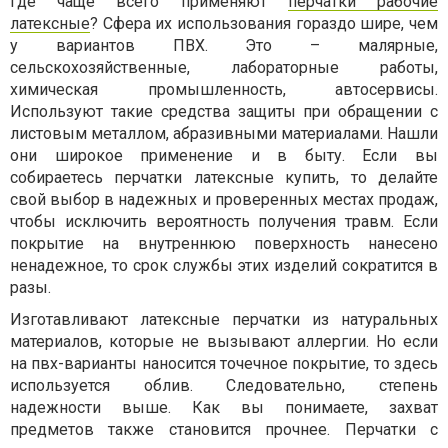
Где чаще всего применяют
перчатки рабочие
латексные
? Сфера их использования гораздо шире, чем
у вариантов ПВХ. Это – малярные,
сельскохозяйственные, лабораторные работы,
химическая промышленность, автосервисы.
Используют такие средства защиты при обращении с
листовым металлом, абразивными материалами. Нашли
они широкое применение и в быту. Если вы
собираетесь перчатки латексные купить, то делайте
свой выбор в надежных и проверенных местах продаж,
чтобы исключить вероятность получения травм. Если
покрытие на внутреннюю поверхность нанесено
ненадежное, то срок службы этих изделий сократится в
разы.
Изготавливают латексные перчатки из натуральных
материалов, которые не вызывают аллергии. Но если
на пвх-варианты наносится точечное покрытие, то здесь
используется облив. Следовательно, степень
надежности выше. Как вы понимаете, захват
предметов также становится прочнее. Перчатки с