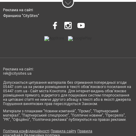
Реклама на сайті
Франшиза "CitySites"
Реклама на сайті:
rek@citysites.ua
Допускається цитування матеріалів без отримання попередньої згоди
05447.com.ua за умови розміщення в тексті обов'язкового посилання на
05447.com.ua - Сайт міста Конотопа. Для інтернет-видань обов'язкове
розміщення прямого, відкритого для пошукових систем гіперпосилання
на цитовані статті не нижче другого абзацу в тексті або в якості джерела.
Порушення виняткових прав переслідується Законом.
Матеріали з плашками "Новини компаній", "Промо", "Партнерський
матеріал", "Партнерський спецпроєкт", "Політичні новини", "Пресреліз",
"PR", "Офіційно", "Політична реклама" публікуються на правах реклами.
Політика конфіденційності
Правила сайту
Правила
класифайд
Редакційна політика