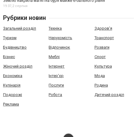
Землю накрила магнітна буря майже 6-бального рівня
19:37,
2 серпня
Рубрики новин
Загальний розділ
Техніка
Здоров'я
Туризм
Нерухомість
Транспорт
Будівництво
Відпочинок
Розваги
Бізнес
Меблі
Спорт
Жіночий розділ
Інтернет
Культура
Економіка
Інтер'єр
Мода
Кулінарія
Послуги
Родина
Подорожі
Робота
Дитячий розділ
Реклама