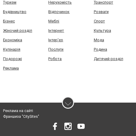
Туризм
Нерухомість
Транспорт
Будівництво
Відпочинок
Розваги
Бізнес
Меблі
Спорт
Жіночий розділ
Інтернет
Культура
Економіка
Інтер'єр
Мода
Кулінарія
Послуги
Родина
Подорожі
Робота
Дитячий розділ
Реклама
Реклама на сайті
Франшиза "CitySites"