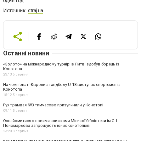
один год.
Источник:
straj.ua
Останні новини
«Золото» на міжнародному турнірі в Литві здобув борець із
Конотопа
23:13,
5 серпня
На чемпіонаті Європи з гандболу U-18 виступає спортсмен із
Конотопа
15:12,
5 серпня
Рух трамвая №3 тимчасово призупинили у Конотопі
09:11,
5 серпня
Ознайомитися з новими книжками Міської бібліотеки ім С. І.
Пономарьова запрошують юних конотопців
23:20,
3 серпня