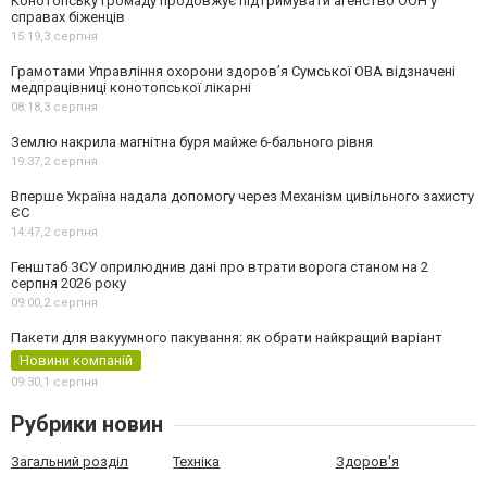
Конотопську громаду продовжує підтримувати агенство ООН у
справах біженців
15:19,
3 серпня
Грамотами Управління охорони здоров’я Сумської ОВА відзначені
медпрацівниці конотопської лікарні
08:18,
3 серпня
Землю накрила магнітна буря майже 6-бального рівня
19:37,
2 серпня
Вперше Україна надала допомогу через Механізм цивільного захисту
ЄС
14:47,
2 серпня
Генштаб ЗСУ оприлюднив дані про втрати ворога станом на 2
серпня 2026 року
09:00,
2 серпня
Пакети для вакуумного пакування: як обрати найкращий варіант
Новини компаній
09:30,
1 серпня
Рубрики новин
Загальний розділ
Техніка
Здоров'я