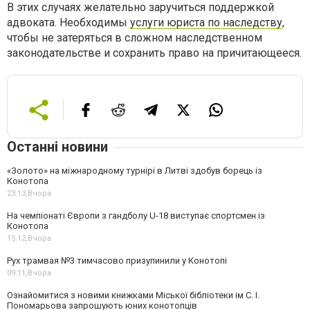
В этих случаях желательно заручиться поддержкой
адвоката. Необходимы
услуги юриста по наследству
,
чтобы не затеряться в сложном наследственном
законодательстве и сохранить право на причитающееся.
Останні новини
«Золото» на міжнародному турнірі в Литві здобув борець із
Конотопа
23:13,
Вчора
На чемпіонаті Європи з гандболу U-18 виступає спортсмен із
Конотопа
15:12,
Вчора
Рух трамвая №3 тимчасово призупинили у Конотопі
09:11,
Вчора
Ознайомитися з новими книжками Міської бібліотеки ім С. І.
Пономарьова запрошують юних конотопців