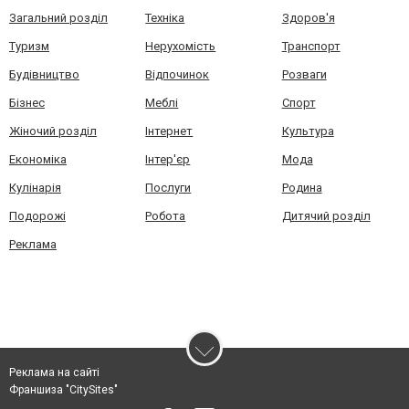
Загальний розділ
Техніка
Здоров'я
Туризм
Нерухомість
Транспорт
Будівництво
Відпочинок
Розваги
Бізнес
Меблі
Спорт
Жіночий розділ
Інтернет
Культура
Економіка
Інтер'єр
Мода
Кулінарія
Послуги
Родина
Подорожі
Робота
Дитячий розділ
Реклама
Реклама на сайті
Франшиза "CitySites"