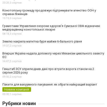
23:20,
3 серпня
Конотопську громаду продовжує підтримувати агенство ООН у
справах біженців
15:19,
3 серпня
Грамотами Управління охорони здоров’я Сумської ОВА відзначені
медпрацівниці конотопської лікарні
08:18,
3 серпня
Землю накрила магнітна буря майже 6-бального рівня
19:37,
2 серпня
Вперше Україна надала допомогу через Механізм цивільного захисту
ЄС
14:47,
2 серпня
Генштаб ЗСУ оприлюднив дані про втрати ворога станом на 2
серпня 2026 року
09:00,
2 серпня
Пакети для вакуумного пакування: як обрати найкращий варіант
Новини компаній
09:30,
1 серпня
Рубрики новин