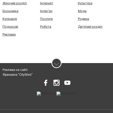
Жіночий розділ
Інтернет
Культура
Економіка
Інтер'єр
Мода
Кулінарія
Послуги
Родина
Подорожі
Робота
Дитячий розділ
Реклама
Реклама на сайті
Франшиза "CitySites"