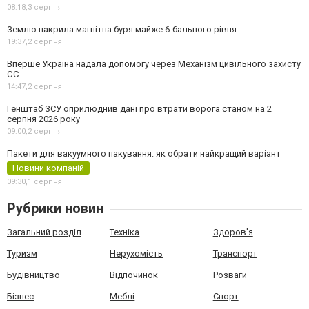
08:18,
3 серпня
Землю накрила магнітна буря майже 6-бального рівня
19:37,
2 серпня
Вперше Україна надала допомогу через Механізм цивільного захисту
ЄС
14:47,
2 серпня
Генштаб ЗСУ оприлюднив дані про втрати ворога станом на 2
серпня 2026 року
09:00,
2 серпня
Пакети для вакуумного пакування: як обрати найкращий варіант
Новини компаній
09:30,
1 серпня
Рубрики новин
Загальний розділ
Техніка
Здоров'я
Туризм
Нерухомість
Транспорт
Будівництво
Відпочинок
Розваги
Бізнес
Меблі
Спорт