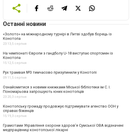
Останні новини
«Золото» на міжнародному турнірі в Литві здобув борець із
Конотопа
23:13,
5 серпня
На чемпіонаті Європи з гандболу U-18 виступає спортсмен із
Конотопа
15:12,
5 серпня
Рух трамвая №3 тимчасово призупинили у Конотопі
09:11,
5 серпня
Ознайомитися з новими книжками Міської бібліотеки ім С. І.
Пономарьова запрошують юних конотопців
23:20,
3 серпня
Конотопську громаду продовжує підтримувати агенство ООН у
справах біженців
15:19,
3 серпня
Грамотами Управління охорони здоров’я Сумської ОВА відзначені
медпрацівниці конотопської лікарні