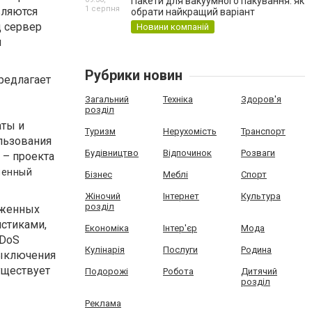
Пакети для вакуумного пакування: як
1 серпня
вляются
обрати найкращий варіант
д сервер
Новини компаній
и
Рубрики новин
едлагает
Загальний
Техніка
Здоров'я
розділ
аты и
Туризм
Нерухомість
Транспорт
ользования
Будівництво
Відпочинок
Розваги
 – проекта
ленный
Бізнес
Меблі
Спорт
Жіночий
Інтернет
Культура
розділ
уженных
истиками,
Економіка
Інтер'єр
Мода
DDoS
Кулінарія
Послуги
Родина
выключения
уществует
Подорожі
Робота
Дитячий
розділ
Реклама