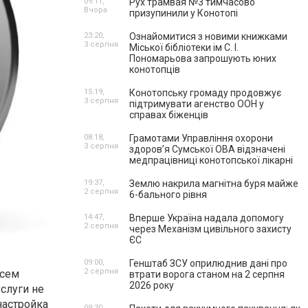
09:11,
Рух трамвая №3 тимчасово
Вчора
призупинили у Конотопі
23:20,
Ознайомитися з новими книжками
3 серпня
Міської бібліотеки ім С. І.
Пономарьова запрошують юних
конотопців
15:19,
Конотопську громаду продовжує
3 серпня
підтримувати агенство ООН у
справах біженців
08:18,
Грамотами Управління охорони
3 серпня
здоров’я Сумської ОВА відзначені
медпрацівниці конотопської лікарні
19:37,
Землю накрила магнітна буря майже
2 серпня
6-бального рівня
14:47,
Вперше Україна надала допомогу
2 серпня
через Механізм цивільного захисту
ЄС
09:00,
Генштаб ЗСУ оприлюднив дані про
2 серпня
всем
втрати ворога станом на 2 серпня
2026 року
слуги не
настройка
09:30,