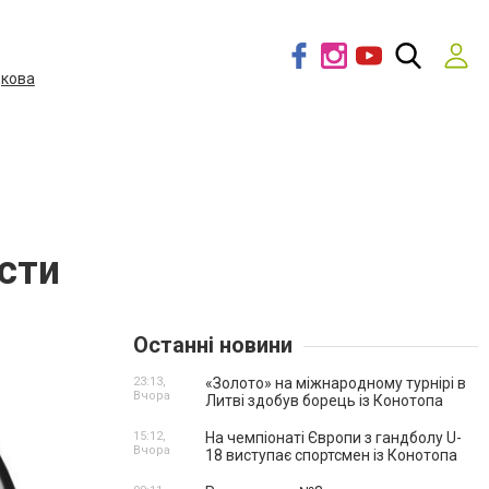
дкова
сти
Останні новини
23:13,
«Золото» на міжнародному турнірі в
Вчора
Литві здобув борець із Конотопа
15:12,
На чемпіонаті Європи з гандболу U-
Вчора
18 виступає спортсмен із Конотопа