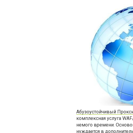
Абузоустойчивый Прокс
комплексная услуга WAF/
немого времени. Основой
нуждается в дополнител