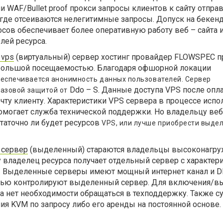
ии WAF/Bullet proof прокси запросы клиентов к сайту отпра
где отсеиваются нелегитимные запросы. Допуск на бекен
сов обеспечивает более оперативную работу веб – сайта 
лей ресурса.
 vps
(виртуальный) сервер хостинг провайдер
FLOWSPEC пр
большой посещаемостью.
Благодаря офшорной локации
беспечивается анонимность данных пользователей. Сервер
Ddo – S. Данные доступа VPS после опл
базовой защитой от
очту клиенту. Характеристики VPS сервера в процессе исп
помогает служба технической поддержки. Но владельцу веб
таточно ли будет ресурсов
VPS, или лучше приобрести выде
 сервер
(выделенный) стараются владельцы высоконагр
у владелец ресурса получает отдельный сервер с характер
. Выделенные серверы имеют мощный интернет канал и 
стью контролируют выделенный сервер. Для включения/
а нет необходимости обращаться в техподдержку. Также с
я KVM по запросу либо его аренды на постоянной основе.