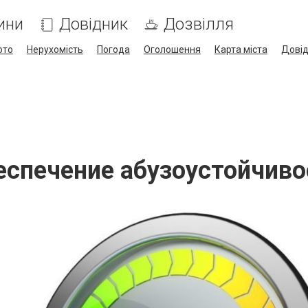
ини
Довідник
Дозвілля
ото
Нерухомість
Погода
Оголошення
Карта міста
Дові
еспечение абузоустойчиво