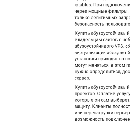
iptables. При подключен
через мощные фильтры, 
только легитимных запро
безопасность пользовате
Купить абузоустойчивый
владельцам сайтов с не
абузоустойчивого
VPS, о
виртуализации обладает 
установки приходят на п
могут меняться, в этом 
нужно определиться, дос
сервер.
Купить абузоустойчивый
проектов. Оплатив услуг
которые он сам выберет
защиту. Клиенты полно
или перезагрузки сервер
возможность подключени