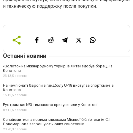
и техническую поддержку после покупки.
Останні новини
«Золото» на міжнародному турнірі в Литві здобув борець із
Конотопа
23:13,
5 серпня
На чемпіонаті Європи з гандболу U-18 виступає спортсмен із
Конотопа
15:12,
5 серпня
Рух трамвая №3 тимчасово призупинили у Конотопі
09:11,
5 серпня
Ознайомитися з новими книжками Міської бібліотеки ім С. І.
Пономарьова запрошують юних конотопців
23:20,
3 серпня