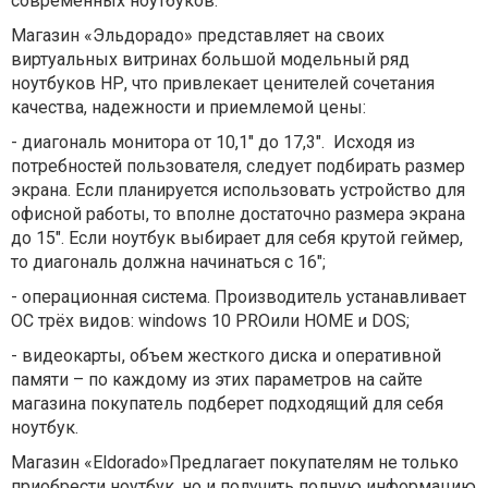
современных ноутбуков.
Магазин «Эльдорадо» представляет на своих
виртуальных витринах большой модельный ряд
ноутбуков
HP
, что привлекает ценителей сочетания
качества, надежности и приемлемой цены:
- диагональ монитора от 10,1″ до 17,3″. Исходя из
потребностей пользователя, следует подбирать размер
экрана. Если планируется использовать устройство для
офисной работы, то вполне достаточно размера экрана
до 15″. Если ноутбук выбирает для себя крутой геймер,
то диагональ должна начинаться с 16″;
- операционная система. Производитель устанавливает
ОС трёх видов:
windows
10
PRO
или
HOME
и
DOS
;
- видеокарты, объем жесткого диска и оперативной
памяти – по каждому из этих параметров на сайте
магазина покупатель подберет подходящий для себя
ноутбук.
Магазин «
Eldorado
»Предлагает покупателям не только
приобрести ноутбук, но и получить полную информацию