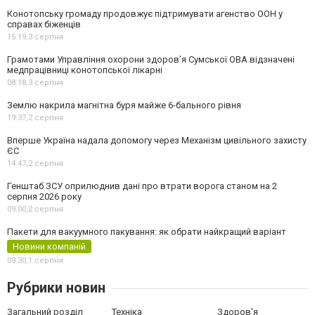
Конотопську громаду продовжує підтримувати агенство ООН у
справах біженців
15:19,
3 серпня
Грамотами Управління охорони здоров’я Сумської ОВА відзначені
медпрацівниці конотопської лікарні
08:18,
3 серпня
Землю накрила магнітна буря майже 6-бального рівня
19:37,
2 серпня
Вперше Україна надала допомогу через Механізм цивільного захисту
ЄС
14:47,
2 серпня
Генштаб ЗСУ оприлюднив дані про втрати ворога станом на 2
серпня 2026 року
09:00,
2 серпня
Пакети для вакуумного пакування: як обрати найкращий варіант
Новини компаній
09:30,
1 серпня
Рубрики новин
Загальний розділ
Техніка
Здоров'я