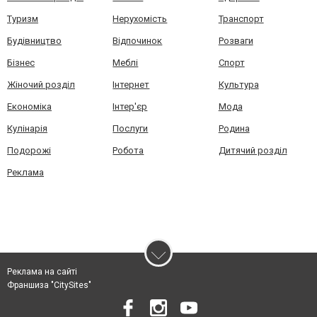
Туризм
Нерухомість
Транспорт
Будівництво
Відпочинок
Розваги
Бізнес
Меблі
Спорт
Жіночий розділ
Інтернет
Культура
Економіка
Інтер'єр
Мода
Кулінарія
Послуги
Родина
Подорожі
Робота
Дитячий розділ
Реклама
Реклама на сайті
Франшиза "CitySites"