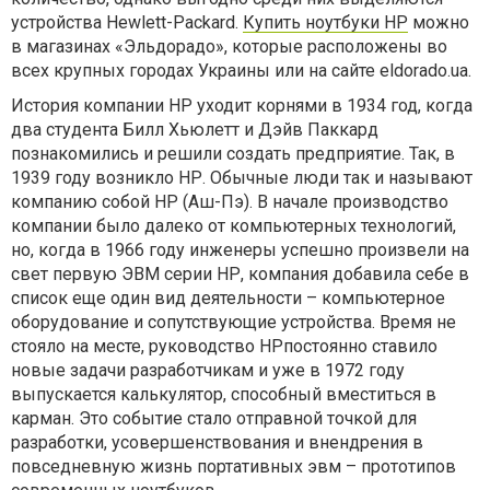
устройства Hewlett-Packard.
Купить ноутбуки HP
можно
в магазинах «Эльдорадо», которые расположены во
всех крупных городах Украины или на сайте eldorado.ua.
История компании
HP
уходит корнями в 1934 год, когда
два студента Билл Хьюлетт и Дэйв Паккард
познакомились и решили создать предприятие. Так, в
1939 году возникло
HP
. Обычные люди так и называют
компанию собой
HP
(Аш-Пэ). В начале производство
компании было далеко от компьютерных технологий,
но, когда в 1966 году инженеры успешно произвели на
свет первую ЭВМ серии
HP
, компания добавила себе в
список еще один вид деятельности – компьютерное
оборудование и сопутствующие устройства. Время не
стояло на месте, руководство
HP
постоянно ставило
новые задачи разработчикам и уже в 1972 году
выпускается калькулятор, способный вместиться в
карман. Это событие стало отправной точкой для
разработки, усовершенствования и внендрения в
повседневную жизнь портативных эвм – прототипов