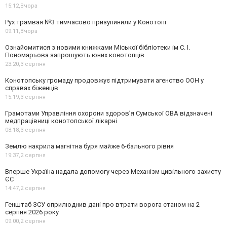
15:12,
Вчора
Рух трамвая №3 тимчасово призупинили у Конотопі
09:11,
Вчора
Ознайомитися з новими книжками Міської бібліотеки ім С. І.
Пономарьова запрошують юних конотопців
23:20,
3 серпня
Конотопську громаду продовжує підтримувати агенство ООН у
справах біженців
15:19,
3 серпня
Грамотами Управління охорони здоров’я Сумської ОВА відзначені
медпрацівниці конотопської лікарні
08:18,
3 серпня
Землю накрила магнітна буря майже 6-бального рівня
19:37,
2 серпня
Вперше Україна надала допомогу через Механізм цивільного захисту
ЄС
14:47,
2 серпня
Генштаб ЗСУ оприлюднив дані про втрати ворога станом на 2
серпня 2026 року
09:00,
2 серпня