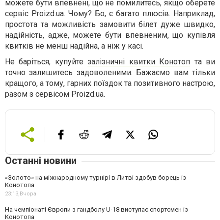
можете бути впевнені, що не помилитесь, якщо оберете
сервіс Рroizd.ua. Чому? Бо, є багато плюсів. Наприклад,
простота та можливість замовити білет дуже швидко,
надійність, адже, можете бути впевненим, що купівля
квитків не менш надійна, а ніж у касі.
Не баріться, купуйте
залізничні квитки Конотоп
та ви
точно залишитесь задоволеними. Бажаємо вам тільки
кращого, а тому, гарних поїздок та позитивного настрою,
разом з сервісом Рroizd.ua.
Останні новини
«Золото» на міжнародному турнірі в Литві здобув борець із
Конотопа
23:13,
Вчора
На чемпіонаті Європи з гандболу U-18 виступає спортсмен із
Конотопа