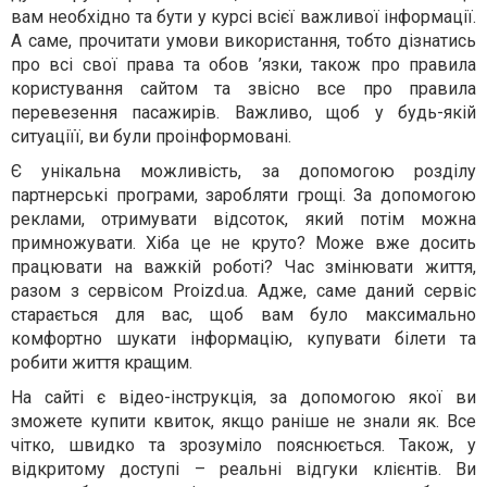
вам необхідно та бути у курсі всієї важливої інформації.
А саме, прочитати умови використання, тобто дізнатись
про всі свої права та обов ’язки, також про правила
користування сайтом та звісно все про правила
перевезення пасажирів. Важливо, щоб у будь-якій
ситуаціїї, ви були проінформовані.
Є унікальна можливість, за допомогою розділу
партнерські програми, заробляти грощі. За допомогою
реклами, отримувати відсоток, який потім можна
примножувати. Хіба це не круто? Може вже досить
працювати на важкій роботі? Час змінювати життя,
разом з сервісом Рroizd.ua. Адже, саме даний сервіс
старається для вас, щоб вам було максимально
комфортно шукати інформацію, купувати білети та
робити життя кращим.
На сайті є відео-інструкція, за допомогою якої ви
зможете купити квиток, якщо раніше не знали як. Все
чітко, швидко та зрозуміло пояснюється. Також, у
відкритому доступі – реальні відгуки клієнтів. Ви