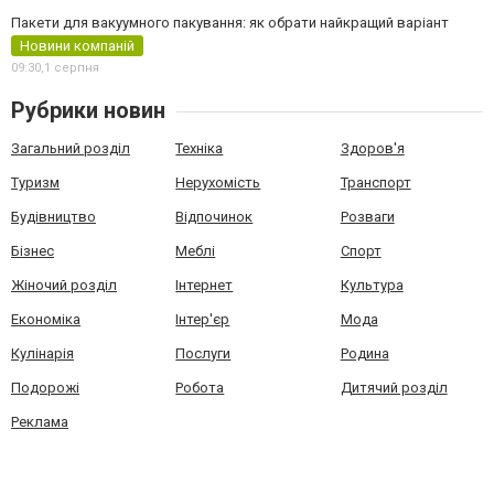
Пакети для вакуумного пакування: як обрати найкращий варіант
Новини компаній
09:30,
1 серпня
Рубрики новин
Загальний розділ
Техніка
Здоров'я
Туризм
Нерухомість
Транспорт
Будівництво
Відпочинок
Розваги
Бізнес
Меблі
Спорт
Жіночий розділ
Інтернет
Культура
Економіка
Інтер'єр
Мода
Кулінарія
Послуги
Родина
Подорожі
Робота
Дитячий розділ
Реклама