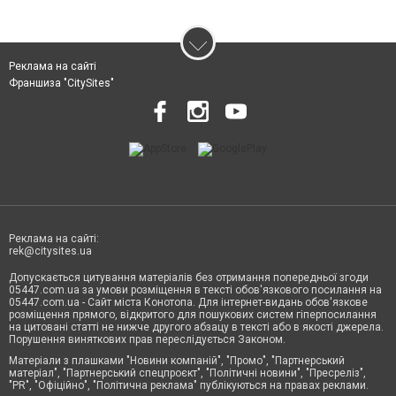
Реклама на сайті
Франшиза "CitySites"
Реклама на сайті:
rek@citysites.ua
Допускається цитування матеріалів без отримання попередньої згоди
05447.com.ua за умови розміщення в тексті обов'язкового посилання на
05447.com.ua - Сайт міста Конотопа. Для інтернет-видань обов'язкове
розміщення прямого, відкритого для пошукових систем гіперпосилання
на цитовані статті не нижче другого абзацу в тексті або в якості джерела.
Порушення виняткових прав переслідується Законом.
Матеріали з плашками "Новини компаній", "Промо", "Партнерський
матеріал", "Партнерський спецпроєкт", "Політичні новини", "Пресреліз",
"PR", "Офіційно", "Політична реклама" публікуються на правах реклами.