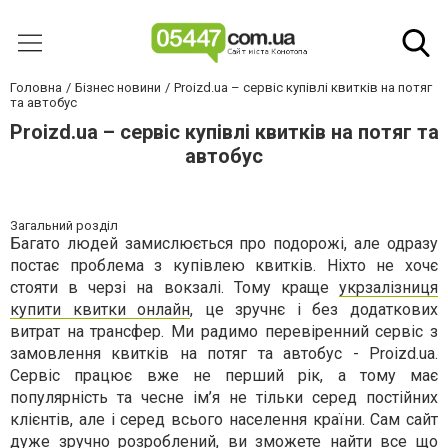
Головна
Бізнес новини
Рroizd.ua – сервіс купівлі квитків на потяг
та автобус
Рroizd.ua – сервіс купівлі квитків на потяг та
автобус
Загальний розділ
Багато людей замислюється про подорожі, але одразу
постає проблема з купівлею квитків. Ніхто не хочє
стояти в черзі на вокзалі. Тому краще
укрзалізниця
купити квитки онлайн
, це зручнє і без додаткових
витрат на трансфер. Ми радимо перевіренний сервіс з
замовлення квитків на потяг та автобус - Рroizd.ua.
Сервіс працює вже не перший рік, а тому має
популярність та чесне ім’я не тільки серед постійних
клієнтів, але і серед всього населення країни. Сам сайт
дуже зручно розроблений, ви зможете найти все що