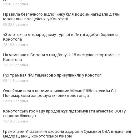
13:31,
7 серпня
Правила безпечного відпочинку біля водойм нагадали дітям
ювенальні поліцейські у Конотопі
09:30,
7 серпня
«Золото» на міжнародному турнірі в Литві здобув борець із
Конотопа
23:13,
5 серпня
На чемпіонаті Європи з гандболу U-18 виступає спортсмен із
Конотопа
15:12,
5 серпня
Рух трамвая №3 тимчасово призупинили у Конотопі
09:11,
5 серпня
Ознайомитися з новими книжками Міської бібліотеки ім С. І.
Пономарьова запрошують юних конотопців
23:20,
3 серпня
Конотопську громаду продовжує підтримувати агенство ООН у
справах біженців
15:19,
3 серпня
Грамотами Управління охорони здоров’я Сумської ОВА відзначені
медпрацівниці конотопської лікарні