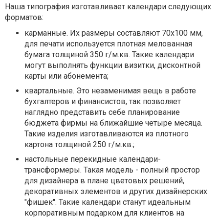
Наша типография изготавливает календари следующих
форматов:
карманные. Их размеры составляют 70х100 мм,
для печати используется плотная мелованная
бумага толщиной 350 г/м.кв. Такие календари
могут выполнять функции визитки, дисконтной
карты или абонемента;
квартальные. Это незаменимая вещь в работе
бухгалтеров и финансистов, так позволяет
наглядно представить себе планирование
бюджета фирмы на ближайшие четыре месяца.
Такие изделия изготавливаются из плотного
картона толщиной 250 г/м.кв.;
настольные перекидные календари-
трансформеры. Такая модель - полный простор
для дизайнера в плане цветовых решений,
декоративных элементов и других дизайнерских
"фишек". Такие календари станут идеальным
корпоративным подарком для клиентов на