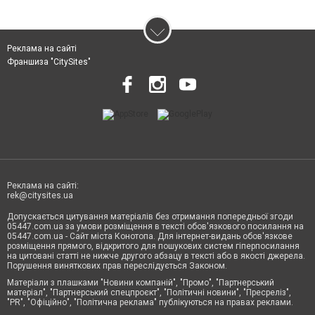
Реклама на сайті
Франшиза "CitySites"
Реклама на сайті:
rek@citysites.ua
Допускається цитування матеріалів без отримання попередньої згоди
05447.com.ua за умови розміщення в тексті обов'язкового посилання на
05447.com.ua - Сайт міста Конотопа. Для інтернет-видань обов'язкове
розміщення прямого, відкритого для пошукових систем гіперпосилання
на цитовані статті не нижче другого абзацу в тексті або в якості джерела.
Порушення виняткових прав переслідується Законом.
Матеріали з плашками "Новини компаній", "Промо", "Партнерський
матеріал", "Партнерський спецпроєкт", "Політичні новини", "Пресреліз",
"PR", "Офіційно", "Політична реклама" публікуються на правах реклами.