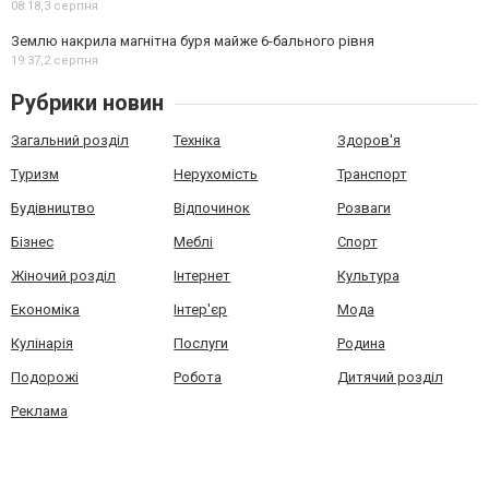
08:18,
3 серпня
Землю накрила магнітна буря майже 6-бального рівня
19:37,
2 серпня
Рубрики новин
Загальний розділ
Техніка
Здоров'я
Туризм
Нерухомість
Транспорт
Будівництво
Відпочинок
Розваги
Бізнес
Меблі
Спорт
Жіночий розділ
Інтернет
Культура
Економіка
Інтер'єр
Мода
Кулінарія
Послуги
Родина
Подорожі
Робота
Дитячий розділ
Реклама