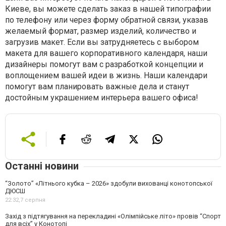
Киеве, вы можете сделать заказ в нашей типографии
по телефону или через форму обратной связи, указав
желаемый формат, размер изделий, количество и
загрузив макет. Если вы затрудняетесь с выбором
макета для вашего корпоративного календаря, наши
дизайнеры помогут вам с разработкой концепции и
воплощением вашей идеи в жизнь. Наши календари
помогут вам планировать важные дела и станут
достойным украшением интерьера вашего офиса!
Останні новини
“Золото” «Літнього кубка – 2026» здобули вихованці конотопської
ДЮСШ
22:32,
7 серпня
Захід з підтягування на перекладині «Олімпійське літо» провів “Спорт
для всіх” у Конотопі