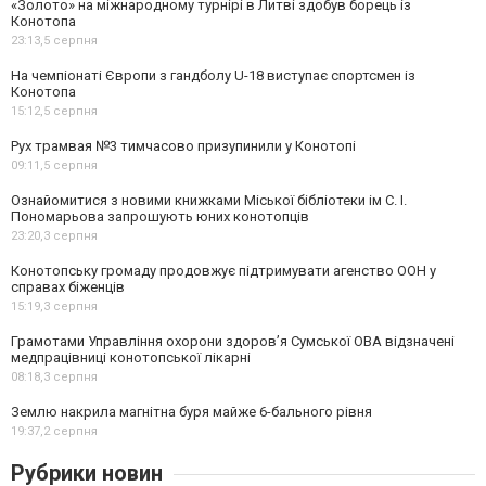
«Золото» на міжнародному турнірі в Литві здобув борець із
Конотопа
23:13,
5 серпня
На чемпіонаті Європи з гандболу U-18 виступає спортсмен із
Конотопа
15:12,
5 серпня
Рух трамвая №3 тимчасово призупинили у Конотопі
09:11,
5 серпня
Ознайомитися з новими книжками Міської бібліотеки ім С. І.
Пономарьова запрошують юних конотопців
23:20,
3 серпня
Конотопську громаду продовжує підтримувати агенство ООН у
справах біженців
15:19,
3 серпня
Грамотами Управління охорони здоров’я Сумської ОВА відзначені
медпрацівниці конотопської лікарні
08:18,
3 серпня
Землю накрила магнітна буря майже 6-бального рівня
19:37,
2 серпня
Рубрики новин