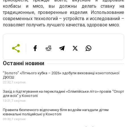
колбасы и мясо, вы должны делать ставку на
традиционные, проверенные изделия. Использование
современных технологий – устройств и исследований –
позволяет получить лучшего качества, здоровое мясо.
Останні новини
“Золото” «Літнього кубка – 2026» здобули вихованці конотопської
ДЮСШ
22:32,
7 серпня
Захід з підтягування на перекладині «Олімпійське літо» провів “Спорт
для всіх” у Конотопі
13:31,
7 серпня
Правила безпечного відпочинку біля водойм нагадали дітям
ювенальні поліцейські у Конотопі
09:30,
7 серпня