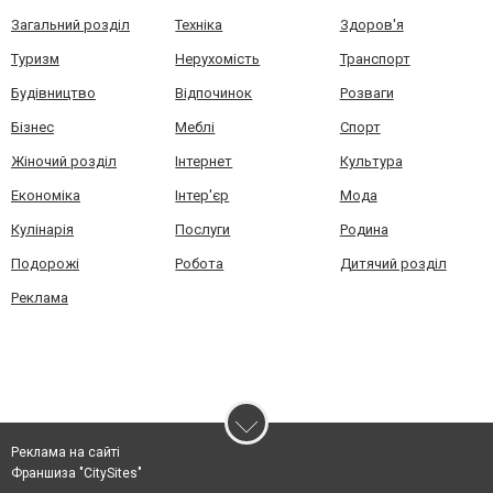
Загальний розділ
Техніка
Здоров'я
Туризм
Нерухомість
Транспорт
Будівництво
Відпочинок
Розваги
Бізнес
Меблі
Спорт
Жіночий розділ
Інтернет
Культура
Економіка
Інтер'єр
Мода
Кулінарія
Послуги
Родина
Подорожі
Робота
Дитячий розділ
Реклама
Реклама на сайті
Франшиза "CitySites"