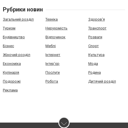
Рубрики новин
Загальний розділ
Техніка
Здоров'я
Туризм
Нерухомість
Транспорт
Будівництво
Відпочинок
Розваги
Бізнес
Меблі
Спорт
Жіночий розділ
Інтернет
Культура
Економіка
Інтер'єр
Мода
Кулінарія
Послуги
Родина
Подорожі
Робота
Дитячий розділ
Реклама