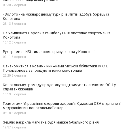
09:30,
7 серпня
«Золото» на міжнародному турнірі в Литві здобув борець із
Конотопа
23:13,
5 серпня
На чемпіонаті Європи з гандболу U-18 виступає спортсмен із
Конотопа
15:12,
5 серпня
Рух трамвая №3 тимчасово призупинили у Конотопі
09:11,
5 серпня
Ознайомитися з новими книжками Міської бібліотеки ім С. І.
Пономарьова запрошують юних конотопців
23:20,
3 серпня
Конотопську громаду продовжує підтримувати агенство ООН у
справах біженців
15:19,
3 серпня
Грамотами Управління охорони здоров’я Сумської ОВА відзначені
медпрацівниці конотопської лікарні
08:18,
3 серпня
Землю накрила магнітна буря майже 6-бального рівня
19:37,
2 серпня