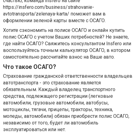
счастью, команда Insfero на сайте
https://insfero.com/business/strahovanie-
avtotransporta/zelenaya-karta/ поможет вам в
оформлении зеленой карты вместе с ОСАГО.
Хотите сэкономить на полисе ОСАГО и онлайн купить
полис ОСАГО с учетом Ваших потребностей? Не знаете,
где найти ОСАГО? Свяжитесь консультантом Insfero или
воспользуйтесь точным калькулятор ОСАГО, в котором
самостоятельно рассчитайте взнос на Ваше авто.
Что такое ОСАГО?
Страхование гражданской ответственности владельцев
автотранспорта - это страхование является
обязательным. Каждый владелец транспортного
средства, подлежащего регистрации (легковые
автомобили, грузовые автомобили, автобусы,
мотоциклы, тягачи, прицепы, тракторы, техника,
мопеды, автомобили) обязан приобрести полис ОСАГО,
независимо от того, будет ли автомобиль
эксплуатироваться или нет.