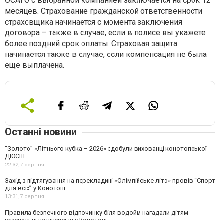
ОСАГО с выбранной компанией заключается на срок 12
месяцев. Страхование гражданской ответственности
страховщика начинается с момента заключения
договора – также в случае, если в полисе вы укажете
более поздний срок оплаты. Страховая защита
начинается также в случае, если компенсация не была
еще выплачена.
Останні новини
“Золото” «Літнього кубка – 2026» здобули вихованці конотопської
ДЮСШ
22:32,
7 серпня
Захід з підтягування на перекладині «Олімпійське літо» провів “Спорт
для всіх” у Конотопі
13:31,
7 серпня
Правила безпечного відпочинку біля водойм нагадали дітям
ювенальні поліцейські у Конотопі