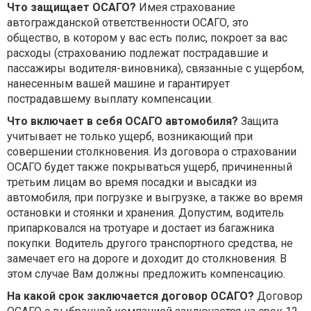
Что защищает ОСАГО?
Имея страхование
автогражданской ответственности ОСАГО, это
общество, в котором у вас есть полис, покроет за вас
расходы (страхованию подлежат пострадавшие и
пассажиры водителя-виновника), связанные с ущербом,
нанесенным вашей машине и гарантирует
пострадавшему выплату компенсации.
Что включает в себя ОСАГО автомобиля?
Защита
учитывает не только ущерб, возникающий при
совершении столкновения. Из договора о страховании
ОСАГО будет также покрываться ущерб, причиненный
третьим лицам во время посадки и высадки из
автомобиля, при погрузке и выгрузке, а также во время
остановки и стоянки и хранения. Допустим, водитель
припарковался на тротуаре и достает из багажника
покупки. Водитель другого транспортного средства, не
замечает его на дороге и доходит до столкновения. В
этом случае Вам должны предложить компенсацию.
На какой срок заключается договор ОСАГО?
Договор