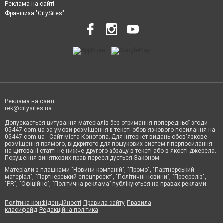
Реклама на сайті
Франшиза "CitySites"
Реклама на сайті:
rek@citysites.ua
Допускається цитування матеріалів без отримання попередньої згоди
05447.com.ua за умови розміщення в тексті обов'язкового посилання на
05447.com.ua - Сайт міста Конотопа. Для інтернет-видань обов'язкове
розміщення прямого, відкритого для пошукових систем гіперпосилання
на цитовані статті не нижче другого абзацу в тексті або в якості джерела.
Порушення виняткових прав переслідується Законом.
Матеріали з плашками "Новини компаній", "Промо", "Партнерський
матеріал", "Партнерський спецпроєкт", "Політичні новини", "Пресреліз",
"PR", "Офіційно", "Політична реклама" публікуються на правах реклами.
Політика конфіденційності
Правила сайту
Правила
класифайд
Редакційна політика