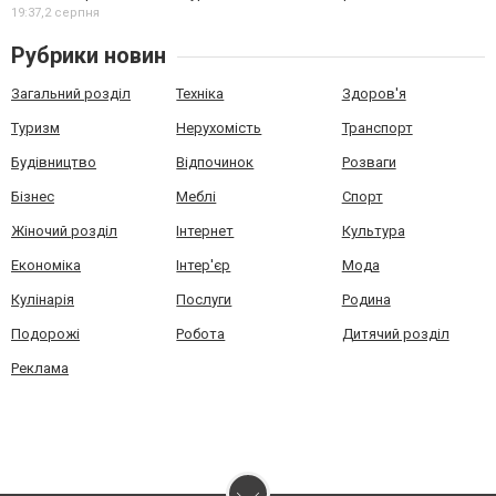
19:37,
2 серпня
Рубрики новин
Загальний розділ
Техніка
Здоров'я
Туризм
Нерухомість
Транспорт
Будівництво
Відпочинок
Розваги
Бізнес
Меблі
Спорт
Жіночий розділ
Інтернет
Культура
Економіка
Інтер'єр
Мода
Кулінарія
Послуги
Родина
Подорожі
Робота
Дитячий розділ
Реклама