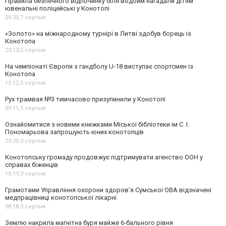
Правила безпечного відпочинку біля водойм нагадали дітям
ювенальні поліцейські у Конотопі
09:30,
7 серпня
«Золото» на міжнародному турнірі в Литві здобув борець із
Конотопа
23:13,
5 серпня
На чемпіонаті Європи з гандболу U-18 виступає спортсмен із
Конотопа
15:12,
5 серпня
Рух трамвая №3 тимчасово призупинили у Конотопі
09:11,
5 серпня
Ознайомитися з новими книжками Міської бібліотеки ім С. І.
Пономарьова запрошують юних конотопців
23:20,
3 серпня
Конотопську громаду продовжує підтримувати агенство ООН у
справах біженців
15:19,
3 серпня
Грамотами Управління охорони здоров’я Сумської ОВА відзначені
медпрацівниці конотопської лікарні
08:18,
3 серпня
Землю накрила магнітна буря майже 6-бального рівня