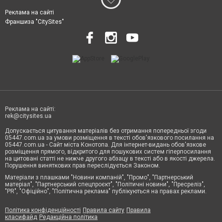
Реклама на сайті
Франшиза "CitySites"
Реклама на сайті:
rek@citysites.ua
Допускається цитування матеріалів без отримання попередньої згоди
05447.com.ua за умови розміщення в тексті обов'язкового посилання на
05447.com.ua - Сайт міста Конотопа. Для інтернет-видань обов'язкове
розміщення прямого, відкритого для пошукових систем гіперпосилання
на цитовані статті не нижче другого абзацу в тексті або в якості джерела.
Порушення виняткових прав переслідується Законом.
Матеріали з плашками "Новини компаній", "Промо", "Партнерський
матеріал", "Партнерський спецпроєкт", "Політичні новини", "Пресреліз",
"PR", "Офіційно", "Політична реклама" публікуються на правах реклами.
Політика конфіденційності
Правила сайту
Правила
класифайд
Редакційна політика