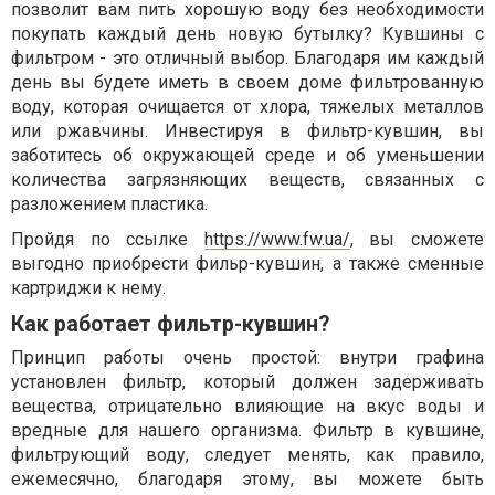
позволит вам пить хорошую воду без необходимости
покупать каждый день новую бутылку? Кувшины с
фильтром - это отличный выбор. Благодаря им каждый
день вы будете иметь в своем доме фильтрованную
воду, которая очищается от хлора, тяжелых металлов
или ржавчины. Инвестируя в фильтр-кувшин, вы
заботитесь об окружающей среде и об уменьшении
количества загрязняющих веществ, связанных с
разложением пластика.
Пройдя по ссылке
https://www.fw.ua/
, вы сможете
выгодно приобрести фильр-кувшин, а также сменные
картриджи к нему.
Как работает фильтр-кувшин?
Принцип работы очень простой: внутри графина
установлен фильтр, который должен задерживать
вещества, отрицательно влияющие на вкус воды и
вредные для нашего организма. Фильтр в кувшине,
фильтрующий воду, следует менять, как правило,
ежемесячно, благодаря этому, вы можете быть