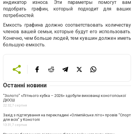
индикатор износа. Эти параметры помогут вам
подобрать графин, который подходит для ваших
потребностей.
Емкость графина должно соответствовать количеству
членов вашей семьи, которые будут его использовать.
Конечно, чем больше людей, тем кувшин должен иметь
большую емкость.
Останні новини
“Золото” «Літнього кубка – 2026» здобули вихованці конотопської
ДЮСШ
22:32,
7 серпня
Захід з підтягування на перекладині «Олімпійське літо» провів “Спорт
для всіх” у Конотопі
13:31,
7 серпня