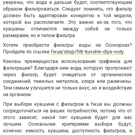
уверены, что вода и дальше будет, соответствующим
образом фильтроваться. Следует помнить, что фильтр
должен быть адаптирован конкретно к той модели,
которой вы располагаете. Это важно из-за того, что
кувшины отличаются между собой не только
размерами, но и типом фильтра.
Хотите приобрести фильтры воды на Осокорках?
Пройдите по ссылке
fw.ua/shop/filtr-kuvshin-dlya-vody
Каковы преимущества использования графинов для
фильтрации? Благодаря ним вода, которую пропускают
через фильтр, будет очищаться от органических
соединений, тяжелых металлов, хлора или ржавчины.
Тем самым улучшится не только вкус, но и воздействие
на организм.
При выборе кувшина с фильтром в fw.ua вы должны
сосредоточиться на ваших потребностях, потому что от
этого зависит, какой тип кувшина будет для вас
лучшим. Основными критериями выбора будут,
конечно: емкость кувшина, доступность фильтров, и