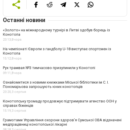
Останні новини
«Золото» на міжнародному турнірі в Литві здобув борець із
Конотопа
23:13,
Вчора
На чемпіонаті Європи з гандболу U-18 виступає спортсмен із
Конотопа
15:12,
Вчора
Рух трамвая №3 тимчасово призупинили у Конотопі
09:11,
Вчора
Ознайомитися з новими книжками Міської бібліотеки ім С. І.
Пономарьова запрошують юних конотопців
23:20,
3 серпня
Конотопську громаду продовжує підтримувати агенство ООН у
справах біженців
15:19,
3 серпня
Грамотами Управління охорони здоров’я Сумської ОВА відзначені
медпрацівниці конотопської лікарні
08:18,
3 серпня