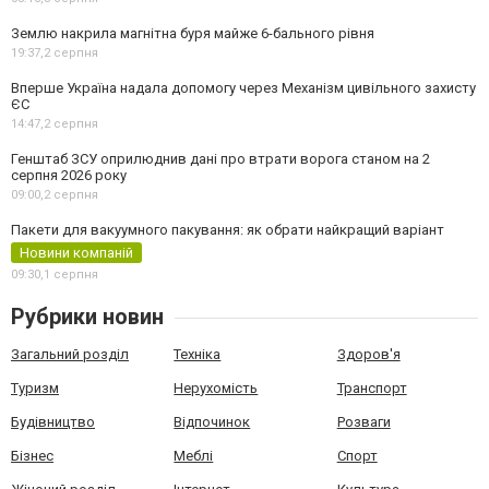
Землю накрила магнітна буря майже 6-бального рівня
19:37,
2 серпня
Вперше Україна надала допомогу через Механізм цивільного захисту
ЄС
14:47,
2 серпня
Генштаб ЗСУ оприлюднив дані про втрати ворога станом на 2
серпня 2026 року
09:00,
2 серпня
Пакети для вакуумного пакування: як обрати найкращий варіант
Новини компаній
09:30,
1 серпня
Рубрики новин
Загальний розділ
Техніка
Здоров'я
Туризм
Нерухомість
Транспорт
Будівництво
Відпочинок
Розваги
Бізнес
Меблі
Спорт