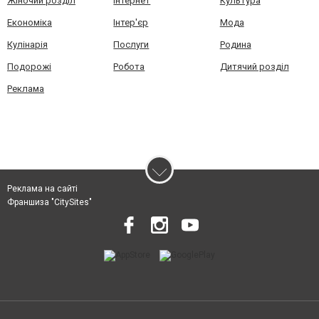
Жіночий розділ
Інтернет
Культура
Економіка
Інтер'єр
Мода
Кулінарія
Послуги
Родина
Подорожі
Робота
Дитячий розділ
Реклама
Реклама на сайті
Франшиза "CitySites"