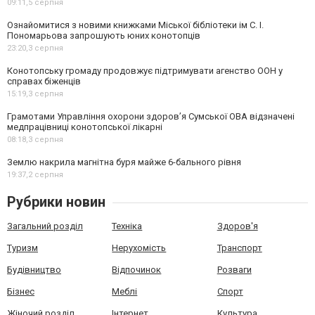
09:11,
5 серпня
Ознайомитися з новими книжками Міської бібліотеки ім С. І.
Пономарьова запрошують юних конотопців
23:20,
3 серпня
Конотопську громаду продовжує підтримувати агенство ООН у
справах біженців
15:19,
3 серпня
Грамотами Управління охорони здоров’я Сумської ОВА відзначені
медпрацівниці конотопської лікарні
08:18,
3 серпня
Землю накрила магнітна буря майже 6-бального рівня
19:37,
2 серпня
Рубрики новин
Загальний розділ
Техніка
Здоров'я
Туризм
Нерухомість
Транспорт
Будівництво
Відпочинок
Розваги
Бізнес
Меблі
Спорт
Жіночий розділ
Інтернет
Культура