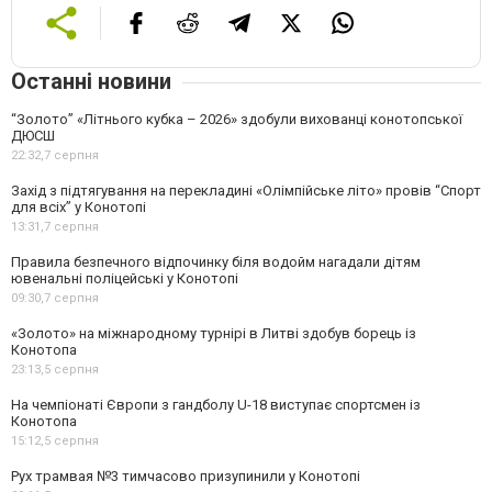
Останні новини
“Золото” «Літнього кубка – 2026» здобули вихованці конотопської
ДЮСШ
22:32,
7 серпня
Захід з підтягування на перекладині «Олімпійське літо» провів “Спорт
для всіх” у Конотопі
13:31,
7 серпня
Правила безпечного відпочинку біля водойм нагадали дітям
ювенальні поліцейські у Конотопі
09:30,
7 серпня
«Золото» на міжнародному турнірі в Литві здобув борець із
Конотопа
23:13,
5 серпня
На чемпіонаті Європи з гандболу U-18 виступає спортсмен із
Конотопа
15:12,
5 серпня
Рух трамвая №3 тимчасово призупинили у Конотопі