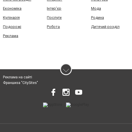
Економіка
Інтер'єр
Мода
Кулінарія
Послуги
Родина
Подорожі
Робота
Дитячий розділ
Реклама
Реклама на сайті
Франшиза "CitySites"