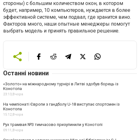
стороны) с большим количеством окон, в котором
будет, например, 10 компьютеров, нуждается в более
эффективной системе, чем подвал, где хранится вино.
Факторов много, наши опытные менеджеры помогут
выбрать модель и принять правильное решение.
Останні новини
«Золото» на міжнародному турнірі в Литві здобув борець із
Конотопа
23:13,
Вчора
На чемпіонаті Європи з гандболу U-18 виступає спортсмен із
Конотопа
15:12,
Вчора
Рух трамвая №3 тимчасово призупинили у Конотопі
09:11,
Вчора