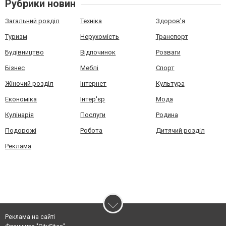
Рубрики новин
Загальний розділ
Техніка
Здоров'я
Туризм
Нерухомість
Транспорт
Будівництво
Відпочинок
Розваги
Бізнес
Меблі
Спорт
Жіночий розділ
Інтернет
Культура
Економіка
Інтер'єр
Мода
Кулінарія
Послуги
Родина
Подорожі
Робота
Дитячий розділ
Реклама
Реклама на сайті