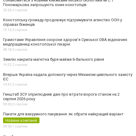
Ознайомитися з новими книжками Міської бібліотеки ім С. І.
Пономарьова запрошують юних конотопців
23:20,
3 серпня
Конотопську громаду продовжує підтримувати агенство ООН у
справах біженців
15:19,
3 серпня
Грамотами Управління охорони здоров’я Сумської ОВА відзначені
медпрацівниці конотопської лікарні
08:18,
3 серпня
Землю накрила магнітна буря майже 6-бального рівня
19:37,
2 серпня
Вперше Україна надала допомогу через Механізм цивільного захисту
ЄС
14:47,
2 серпня
Генштаб ЗСУ оприлюднив дані про втрати ворога станом на 2
серпня 2026 року
09:00,
2 серпня
Пакети для вакуумного пакування: як обрати найкращий варіант
Новини компаній
09:30,
1 серпня