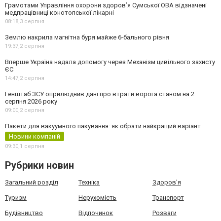
Грамотами Управління охорони здоров’я Сумської ОВА відзначені
медпрацівниці конотопської лікарні
08:18,
3 серпня
Землю накрила магнітна буря майже 6-бального рівня
19:37,
2 серпня
Вперше Україна надала допомогу через Механізм цивільного захисту
ЄС
14:47,
2 серпня
Генштаб ЗСУ оприлюднив дані про втрати ворога станом на 2
серпня 2026 року
09:00,
2 серпня
Пакети для вакуумного пакування: як обрати найкращий варіант
Новини компаній
09:30,
1 серпня
Рубрики новин
Загальний розділ
Техніка
Здоров'я
Туризм
Нерухомість
Транспорт
Будівництво
Відпочинок
Розваги