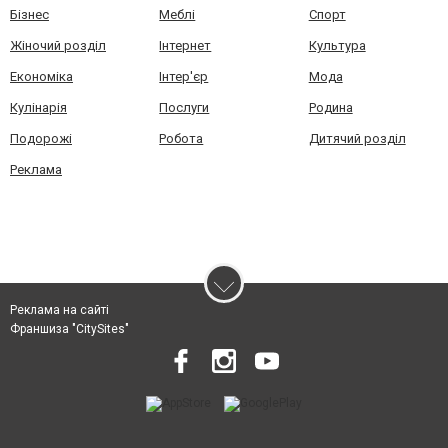
Бізнес
Меблі
Спорт
Жіночий розділ
Інтернет
Культура
Економіка
Інтер'єр
Мода
Кулінарія
Послуги
Родина
Подорожі
Робота
Дитячий розділ
Реклама
Реклама на сайті
Франшиза "CitySites"