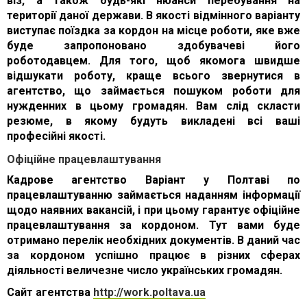
віз, а також будь-які нюанси перебування на
території даної держави. В якості відмінного варіанту
виступає поїздка за кордон на місце роботи, яке вже
буде запропоновано здобувачеві його
роботодавцем. Для того, щоб якомога швидше
відшукати роботу, краще всього звернутися в
агентство, що займається пошуком роботи для
нужденних в цьому громадян. Вам слід скласти
резюме, в якому будуть викладені всі ваші
професійні якості.
Офіційне працевлаштування
Кадрове агентство Варіант у Полтаві по
працевлаштуванню займається наданням інформації
щодо наявних вакансій, і при цьому гарантує офіційне
працевлаштування за кордоном. Тут вами буде
отримано перелік необхідних документів. В даний час
за кордоном успішно працює в різних сферах
діяльності величезне число українських громадян.
Сайт агентства
http://work.poltava.ua