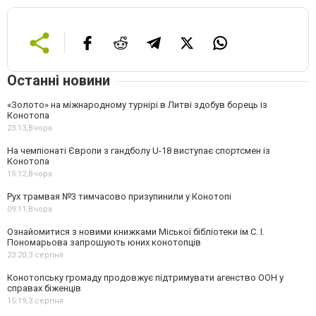
Останні новини
«Золото» на міжнародному турнірі в Литві здобув борець із
Конотопа
23:13,
Вчора
На чемпіонаті Європи з гандболу U-18 виступає спортсмен із
Конотопа
15:12,
Вчора
Рух трамвая №3 тимчасово призупинили у Конотопі
09:11,
Вчора
Ознайомитися з новими книжками Міської бібліотеки ім С. І.
Пономарьова запрошують юних конотопців
23:20,
3 серпня
Конотопську громаду продовжує підтримувати агенство ООН у
справах біженців
15:19,
3 серпня