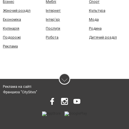
Бізнес
Меблі
Спорт
Жіночий розділ
Інтернет
Культура
Економіка
Інтер'єр
Мода
Кулінарія
Послуги
Родина
Подорожі
Робота
Дитячий розділ
Реклама
Реклама на сайті
Франшиза "CitySites"