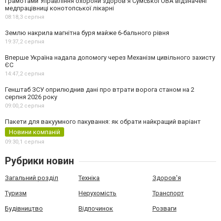
Грамотами Управління охорони здоров’я Сумської ОВА відзначені
медпрацівниці конотопської лікарні
08:18,
3 серпня
Землю накрила магнітна буря майже 6-бального рівня
19:37,
2 серпня
Вперше Україна надала допомогу через Механізм цивільного захисту
ЄС
14:47,
2 серпня
Генштаб ЗСУ оприлюднив дані про втрати ворога станом на 2
серпня 2026 року
09:00,
2 серпня
Пакети для вакуумного пакування: як обрати найкращий варіант
Новини компаній
09:30,
1 серпня
Рубрики новин
Загальний розділ
Техніка
Здоров'я
Туризм
Нерухомість
Транспорт
Будівництво
Відпочинок
Розваги