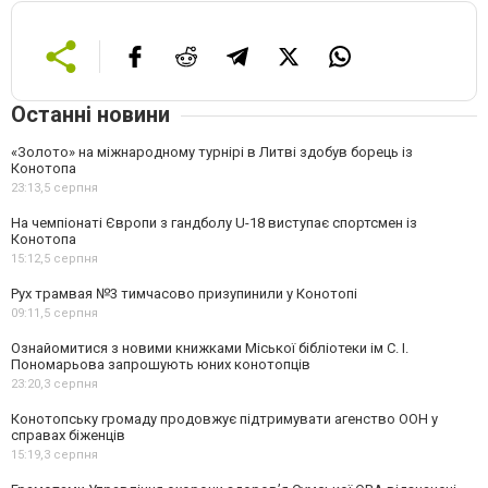
Останні новини
«Золото» на міжнародному турнірі в Литві здобув борець із
Конотопа
23:13,
5 серпня
На чемпіонаті Європи з гандболу U-18 виступає спортсмен із
Конотопа
15:12,
5 серпня
Рух трамвая №3 тимчасово призупинили у Конотопі
09:11,
5 серпня
Ознайомитися з новими книжками Міської бібліотеки ім С. І.
Пономарьова запрошують юних конотопців
23:20,
3 серпня
Конотопську громаду продовжує підтримувати агенство ООН у
справах біженців
15:19,
3 серпня