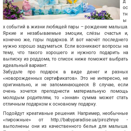
д
ос
тн
ы
х событий в жизни любящей пары – рождение малыша.
Яркие и незабываемые эмоции, слёзы счастья и,
конечно же, горы подарков. И вот насчёт последнего
нужно хорошо задуматься. Если возникают вопросы на
тему, что такого хорошего и нужного подарить на
выписку из роддома, то список ниже поможет выбрать
идеальный вариант.
Забудьте про подарок в виде денег и разных
«новорожденных сертификатов». Это не интересно, не
оригинально, и не запоминающееся. В случае, если
очень хочется преподнести материальную помощь
молодым родителям, то «энная» сумма может стать
отличным подарком к основному подарку.
Подойдут креативные решения. Например, необычные
«пирожные» от http://babyparadise.ua/pirozhnye -
выполнены они из качественного белья для малыша.