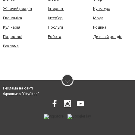
Жіночий розділ
Інтернет
Культура
Економіка
Інтер'єр
Мода
Кулінарія
Послуги
Родина
Подорожі
Робота
Дитячий розділ
Реклама
Реклама на сайті
Франшиза "CitySites"