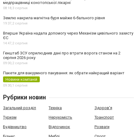
медпрацівниці конотопської лікарні
08:18,
3 серпня
Землю накрила магнітна буря майже 6-бального рівня
19:37,
2 серпня
Вперше Україна надала допомогу через Механізм цивільного захисту
ЄС
14:47,
2 серпня
Генштаб ЗСУ оприлюднив дані про втрати ворога станом на 2
серпня 2026 року
09:00,
2 серпня
Пакети для вакуумного пакування: як обрати найкращий варіант
Новини компаній
09:30,
1 серпня
Рубрики новин
Загальний розділ
Техніка
Здоров'я
Туризм
Нерухомість
Транспорт
Будівництво
Відпочинок
Розваги
Бізнес
Меблі
Спорт