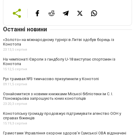
Останні новини
«Золото» на міжнародному турнірі в Литві здобув борець із
Конотопа
23:13,
5 серпня
На чемпіонаті Європи з гандболу U-18 виступає спортсмен із
Конотопа
15:12,
5 серпня
Рух трамвая №3 тимчасово призупинили у Конотопі
09:11,
5 серпня
Ознайомитися з новими книжками Міської бібліотеки ім С. І.
Пономарьова запрошують юних конотопців
23:20,
3 серпня
Конотопську громаду продовжує підтримувати агенство ООН у
справах біженців
15:19,
3 серпня
Грамотами Управління охорони здоров’я Сумської ОВА відзначені