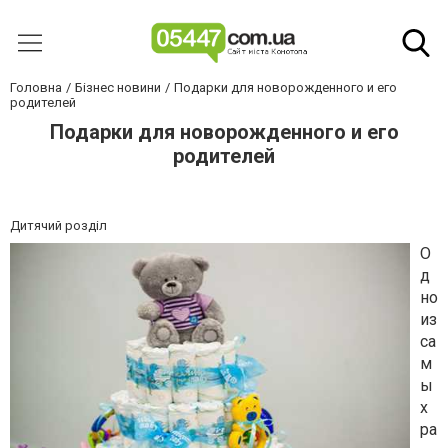
Головна
Бізнес новини
Подарки для новорожденного и его
родителей
Подарки для новорожденного и его
родителей
Дитячий розділ
О
д
но
из
са
м
ы
х
ра