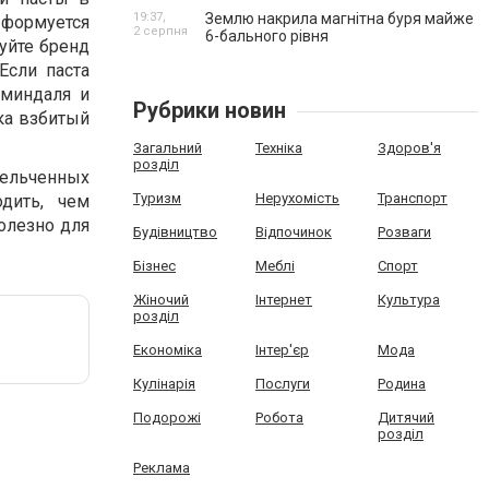
19:37,
Землю накрила магнітна буря майже
 формуется
2 серпня
6-бального рівня
уйте бренд
Если паста
 миндаля и
Рубрики новин
гка взбитый
Загальний
Техніка
Здоров'я
розділ
мельченных
Туризм
Нерухомість
Транспорт
дить, чем
олезно для
Будівництво
Відпочинок
Розваги
Бізнес
Меблі
Спорт
Жіночий
Інтернет
Культура
розділ
Економіка
Інтер'єр
Мода
Кулінарія
Послуги
Родина
Подорожі
Робота
Дитячий
розділ
Реклама