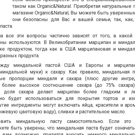
таком как Organic&Natural. Приобретая натуральные
магазине Organic&Natural, Вы можете быть уверенным
они безопасны для Вас и вашей семьи, так, как,
паста.
а все эти вопросы частично зависят от того, в какой
ины используются. В Великобритании марципан и миндал
же продуктом, тогда как в США марципановая и миндал
разных продукта.
ежду миндальной пастой США и Европы и марципа
миндальной муки) к сахару. Как правило, миндальная п
ые пропорции миндаля и сахара (плюс другие ингред
 более высокое соотношение сахара (до 75% сахара)
я доля сахара делает марципан более гладким и л
но будет использоваться для покрытия тортов и изг
гие ингредиенты могут включать яйца, красители и аро
анжевую цветовую воду), сливки и растительное масло.
овить миндальную пасту самостоятельно. Если это
ете быть уверены, что миндальная паста будет означать
а, вам, возможно, придется вносить немного миндальн