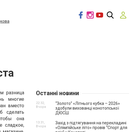
дкова
ста
Останні новини
ем разница
нь многие
22:32,
“Золото” «Літнього кубка – 2026»
пан вместо
Вчора
здобули вихованці конотопської
б сделать
ДЮСШ
чтобы она
13:31,
Захід з підтягування на перекладині
е сладкое,
Вчора
«Олімпійське літо» провів “Спорт для
 магазине,