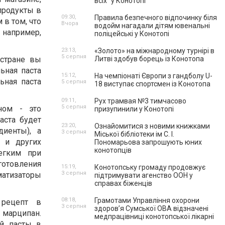
всіх” у Конотопі
 продукты в
09:30,
Правила безпечного відпочинку біля
 в том, что
Вчора
водойм нагадали дітям ювенальні
 например,
поліцейські у Конотопі
23:13,
«Золото» на міжнародному турнірі в
5 серпня
 стране вы
Литві здобув борець із Конотопа
ьная паста
15:12,
На чемпіонаті Європи з гандболу U-
ьная паста
5 серпня
18 виступає спортсмен із Конотопа
09:11,
Рух трамвая №3 тимчасово
5 серпня
ном - это
призупинили у Конотопі
аста будет
23:20,
Ознайомитися з новими книжками
иенты), а
3 серпня
Міської бібліотеки ім С. І.
 и других
Пономарьова запрошують юних
конотопців
егким при
отовления
15:19,
Конотопську громаду продовжує
3 серпня
матизаторы
підтримувати агенство ООН у
справах біженців
08:18,
Грамотами Управління охорони
 рецепт в
3 серпня
здоров’я Сумської ОВА відзначені
 марципан.
медпрацівниці конотопської лікарні
ой пасты в