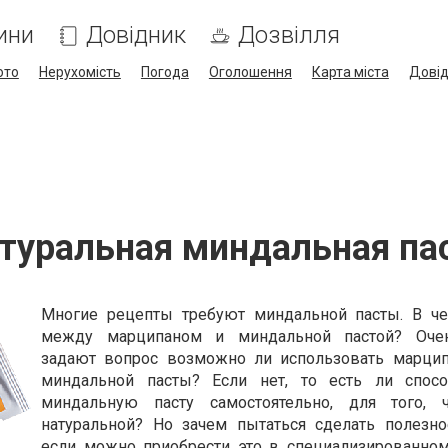
ини
Довідник
Дозвілля
ото
Нерухомість
Погода
Оголошення
Карта міста
Дові
туральная миндальная па
Многие рецепты требуют миндальной пасты. В ч
между марципаном и миндальной пастой? Оче
задают вопрос возможно ли использовать марци
миндальной пасты? Если нет, то есть ли спосо
миндальную пасту самостоятельно, для того, 
натуральной? Но зачем пытаться сделать полезно
если можно приобрести это в специализированном