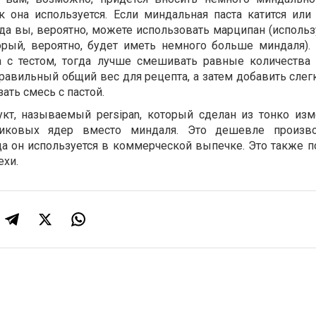
ак она используется. Если миндальная паста катится или
да вы, вероятно, можете использовать марципан (использ
орый, вероятно, будет иметь немного больше миндаля). 
 с тестом, тогда лучше смешивать равные количества
правильный общий вес для рецепта, а затем добавить сле
ать смесь с пастой.
укт, называемый persipan, который сделан из тонко из
иковых ядер вместо миндаля. Это дешевле произво
да он используется в коммерческой выпечке. Это также п
ехи.