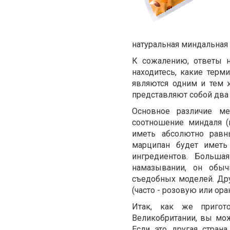
натуральная миндальная 
К сожалению, ответы н
находитесь, какие терм
являются одним и тем 
представляют собой два 
Основное различие м
соотношение миндаля (
иметь абсолютно равн
марципан будет иметь
ингредиентов. Больша
намазывании, он обыч
съедобных моделей. Дру
(часто - розовую или ор
Итак, как же пригот
Великобритании, вы мож
Если это другая стран