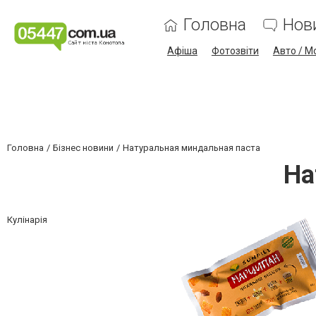
Головна
Нов
Афіша
Фотозвіти
Авто / М
Головна
Бізнес новини
Натуральная миндальная паста
На
Кулінарія