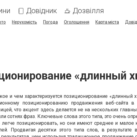
ини
Довідник
Дозвілля
ото
Нерухомість
Погода
Оголошення
Карта міста
Дові
ционирование «длинный х
акое и чем характеризуется позиционирование «длинный х
ционному позиционированию продвижения веб-сайта в 
ницей, что акцент здесь делается не на нескольких главны
или сотнях фраз. Ключевые слова этого типа, это очень о
 легче позиционировать, но они имеют среднее и малое 
лей. Продвигая десятки этого типа слов, в результате
 результатов, чем используя традиционное
продвижение 