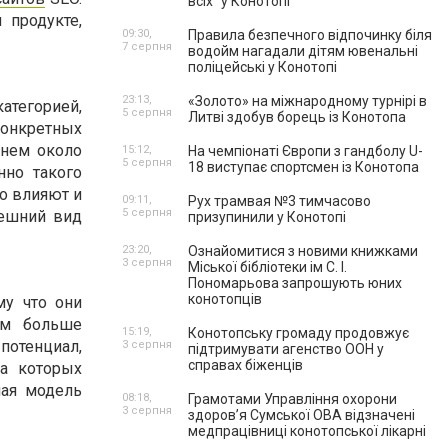
всіх” у Конотопі
 продукте,
09:30,
Правила безпечного відпочинку біля
7 серпня
водойм нагадали дітям ювенальні
поліцейські у Конотопі
23:13,
«Золото» на міжнародному турнірі в
атегорией,
5 серпня
Литві здобув борець із Конотопа
конкретных
днем около
15:12,
На чемпіонаті Європи з гандболу U-
5 серпня
18 виступає спортсмен із Конотопа
нно такого
то влияют и
09:11,
Рух трамвая №3 тимчасово
5 серпня
нешний вид
призупинили у Конотопі
23:20,
Ознайомитися з новими книжками
3 серпня
Міської бібліотеки ім С. І.
Пономарьова запрошують юних
конотопців
му что они
ем больше
15:19,
Конотопську громаду продовжує
потенциал,
3 серпня
підтримувати агенство ООН у
справах біженців
на которых
ная модель
08:18,
Грамотами Управління охорони
3 серпня
здоров’я Сумської ОВА відзначені
медпрацівниці конотопської лікарні