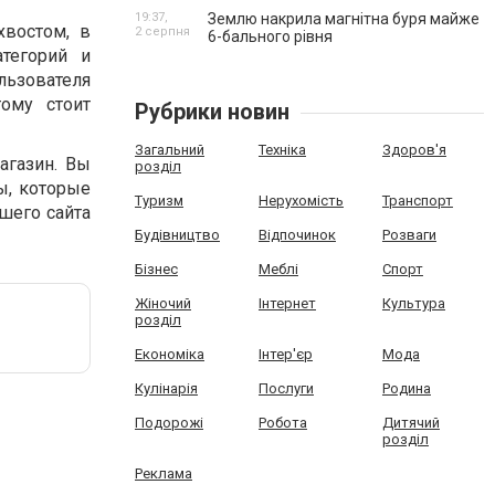
19:37,
Землю накрила магнітна буря майже
хвостом, в
2 серпня
6-бального рівня
тегорий и
ьзователя
тому стоит
Рубрики новин
Загальний
Техніка
Здоров'я
агазин. Вы
розділ
ы, которые
Туризм
Нерухомість
Транспорт
шего сайта
Будівництво
Відпочинок
Розваги
Бізнес
Меблі
Спорт
Жіночий
Інтернет
Культура
розділ
Економіка
Інтер'єр
Мода
Кулінарія
Послуги
Родина
Подорожі
Робота
Дитячий
розділ
Реклама