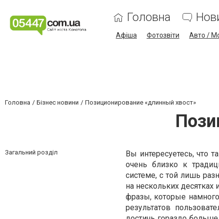
Головна
Нов
Афіша
Фотозвіти
Авто / М
Головна
Бізнес новини
Позиционирование «длинный хвост»
Пози
Загальний розділ
Вы интересуетесь, что т
очень близко к тради
системе, с той лишь раз
на нескольких десятках 
фразы, которые намного
результатов пользовате
достичь гораздо больше