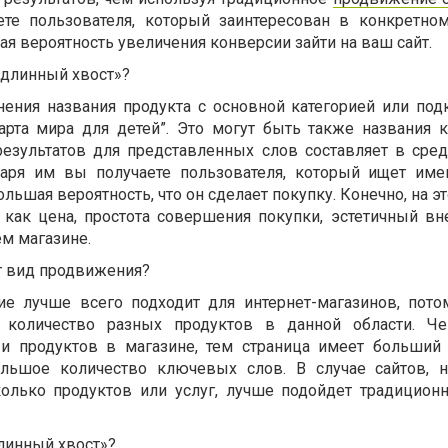
ете пользователя, который заинтересован в конкретном
я вероятность увеличения конверсии зайти на ваш сайт.
«длинный хвост»?
нения названия продукта с основной категорией или подк
карта мира для детей”. Это могут быть также названия 
результатов для представленных слов составляет в сре
даря им вы получаете пользователя, который ищет име
ольшая вероятность, что он сделает покупку. Конечно, на э
 как цена, простота совершения покупки, эстетичный в
м магазине.
т вид продвижения?
ие лучше всего подходит для интернет-магазинов, пото
количество разных продуктов в данной области. Ч
 и продуктов в магазине, тем страница имеет больший 
льшое количество ключевых слов. В случае сайтов, 
колько продуктов или услуг, лучше подойдет традицион
линный хвост»?