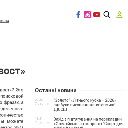
дкова
вост»
Останні новини
вост»? Это
поисковой
22:32,
“Золото” «Літнього кубка – 2026»
х фразах, а
7 серпня
здобули вихованці конотопської
пределенные
ДЮСШ
количество
13:31,
Захід з підтягування на перекладині
 вы можете
7 серпня
«Олімпійське літо» провів “Спорт для
сайтов
SEO.