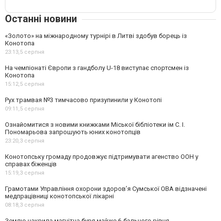
Останні новини
«Золото» на міжнародному турнірі в Литві здобув борець із
Конотопа
23:13,
5 серпня
На чемпіонаті Європи з гандболу U-18 виступає спортсмен із
Конотопа
15:12,
5 серпня
Рух трамвая №3 тимчасово призупинили у Конотопі
09:11,
5 серпня
Ознайомитися з новими книжками Міської бібліотеки ім С. І.
Пономарьова запрошують юних конотопців
23:20,
3 серпня
Конотопську громаду продовжує підтримувати агенство ООН у
справах біженців
15:19,
3 серпня
Грамотами Управління охорони здоров’я Сумської ОВА відзначені
медпрацівниці конотопської лікарні
08:18,
3 серпня
Землю накрила магнітна буря майже 6-бального рівня