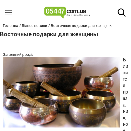
Головна
Бізнес новини
Восточные подарки для женщины
Восточные подарки для женщины
Загальний розділ
Б
ли
зи
тс
я
пр
аз
д
ни
к,
но
у