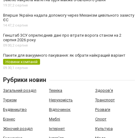
19:37,
2 серпня
Вперше Україна надала допомогу через Механізм цивільного захисту
ЄС
14:47,
2 серпня
Генштаб ЗСУ оприлюднив дані про втрати ворога станом на 2
серпня 2026 року
09:00,
2 серпня
Пакети для вакуумного пакування: як обрати найкращий варіант
Новини компаній
09:30,
1 серпня
Рубрики новин
Загальний розділ
Техніка
Здоров'я
Туризм
Нерухомість
Транспорт
Будівництво
Відпочинок
Розваги
Бізнес
Меблі
Спорт
Жіночий розділ
Інтернет
Культура