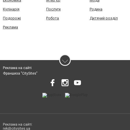
Економіка
Інтер'єр
Мода
Кулінарія
Послуги
Родина
Подорожі
Робота
Дитячий розділ
Реклама
Реклама на сайті
Франшиза "CitySites"
Реклама на сайті:
rek@citysites.ua