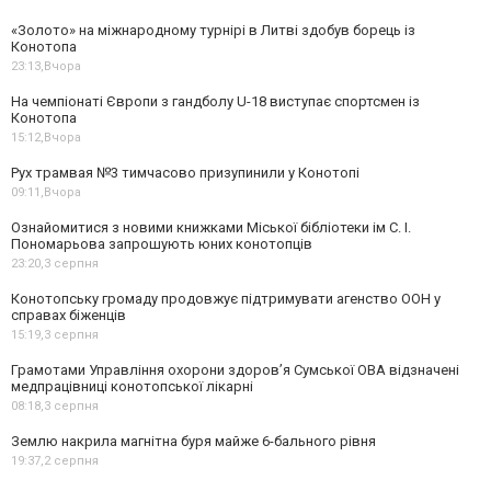
«Золото» на міжнародному турнірі в Литві здобув борець із
Конотопа
23:13,
Вчора
На чемпіонаті Європи з гандболу U-18 виступає спортсмен із
Конотопа
15:12,
Вчора
Рух трамвая №3 тимчасово призупинили у Конотопі
09:11,
Вчора
Ознайомитися з новими книжками Міської бібліотеки ім С. І.
Пономарьова запрошують юних конотопців
23:20,
3 серпня
Конотопську громаду продовжує підтримувати агенство ООН у
справах біженців
15:19,
3 серпня
Грамотами Управління охорони здоров’я Сумської ОВА відзначені
медпрацівниці конотопської лікарні
08:18,
3 серпня
Землю накрила магнітна буря майже 6-бального рівня
19:37,
2 серпня