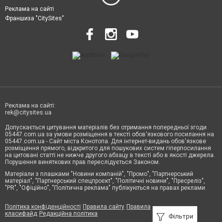
Реклама на сайті
Франшиза "CitySites"
Реклама на сайті:
rek@citysites.ua
Допускається цитування матеріалів без отримання попередньої згоди
05447.com.ua за умови розміщення в тексті обов'язкового посилання на
05447.com.ua - Сайт міста Конотопа. Для інтернет-видань обов'язкове
розміщення прямого, відкритого для пошукових систем гіперпосилання
на цитовані статті не нижче другого абзацу в тексті або в якості джерела.
Порушення виняткових прав переслідується Законом.
Матеріали з плашками "Новини компаній", "Промо", "Партнерський
матеріал", "Партнерський спецпроєкт", "Політичні новини", "Пресреліз",
"PR", "Офіційно", "Політична реклама" публікуються на правах реклами.
Політика конфіденційності
Правила сайту
Правила
класифайд
Редакційна політика
Фільтри