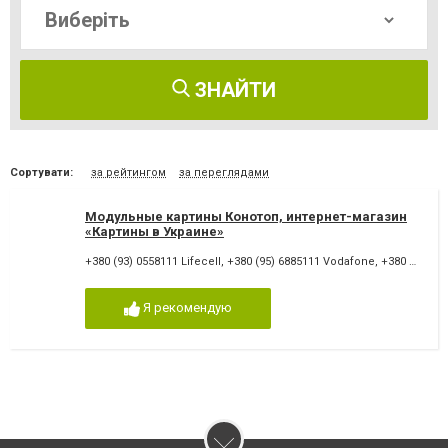
ЗНАЙТИ
Сортувати:
за рейтингом
за переглядами
Модульные картины Конотоп, интернет-магазин
«Картины в Украине»
+380 (93) 0558111 Lifecell
,
+380 (95) 6885111 Vodafone
,
+380 (97) 8558111
Я рекомендую