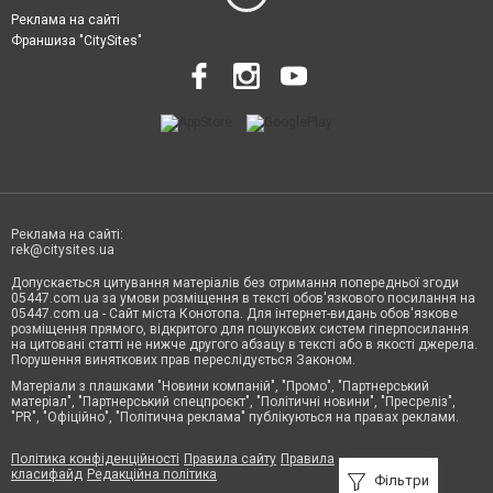
Реклама на сайті
Франшиза "CitySites"
Реклама на сайті:
rek@citysites.ua
Допускається цитування матеріалів без отримання попередньої згоди
05447.com.ua за умови розміщення в тексті обов'язкового посилання на
05447.com.ua - Сайт міста Конотопа. Для інтернет-видань обов'язкове
розміщення прямого, відкритого для пошукових систем гіперпосилання
на цитовані статті не нижче другого абзацу в тексті або в якості джерела.
Порушення виняткових прав переслідується Законом.
Матеріали з плашками "Новини компаній", "Промо", "Партнерський
матеріал", "Партнерський спецпроєкт", "Політичні новини", "Пресреліз",
"PR", "Офіційно", "Політична реклама" публікуються на правах реклами.
Політика конфіденційності
Правила сайту
Правила
класифайд
Редакційна політика
Фільтри