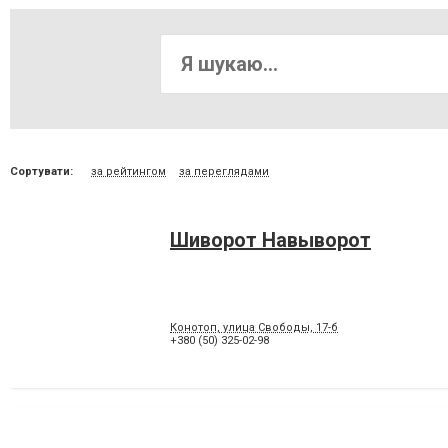
Сортувати:
за рейтингом
за переглядами
Шиворот Навыворот
Конотоп, улица Свободы, 17-б
+380 (50) 325-02-98