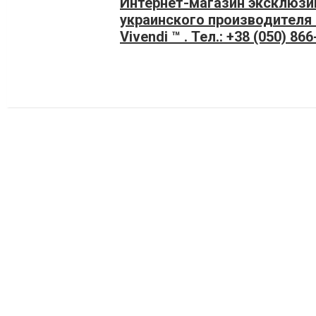
Интернет-магазин эксклюзи
украинского производителя
Vivendi ™ . Тел.: +38 (050) 86
(097) 834-48-88, +38 (063) 83
mail:
bulgakova@modus-viven