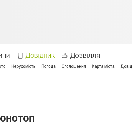
ини
Довідник
Дозвілля
ото
Нерухомість
Погода
Оголошення
Карта міста
Дові
Конотоп