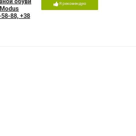
вной обуви
Я рекомендую
 Modus
6-58-88, +38
6-78-88 E-
di.com.ua