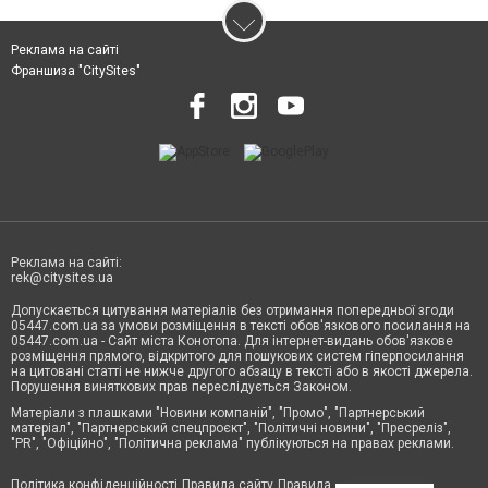
Реклама на сайті
Франшиза "CitySites"
Реклама на сайті:
rek@citysites.ua
Допускається цитування матеріалів без отримання попередньої згоди
05447.com.ua за умови розміщення в тексті обов'язкового посилання на
05447.com.ua - Сайт міста Конотопа. Для інтернет-видань обов'язкове
розміщення прямого, відкритого для пошукових систем гіперпосилання
на цитовані статті не нижче другого абзацу в тексті або в якості джерела.
Порушення виняткових прав переслідується Законом.
Матеріали з плашками "Новини компаній", "Промо", "Партнерський
матеріал", "Партнерський спецпроєкт", "Політичні новини", "Пресреліз",
"PR", "Офіційно", "Політична реклама" публікуються на правах реклами.
Політика конфіденційності
Правила сайту
Правила