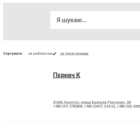
Сортувати:
за рейтингом
за переглядами
Пєрнач К
41600, Конотоп, улица Братьев Радченко, 68
+380 (97) 2782808
,
+380 (5447) 2-63-52
,
+380 (50) 328