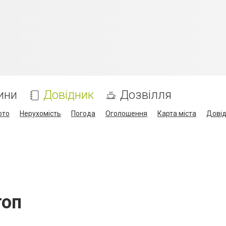
ини
Довідник
Дозвілля
ото
Нерухомість
Погода
Оголошення
Карта міста
Дові
топ