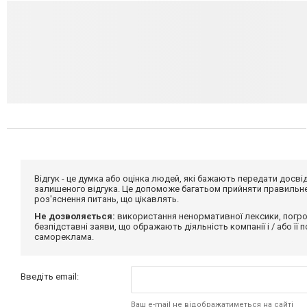
Відгук - це думка або оцінка людей, які бажають передати дос
залишеного відгука. Це допоможе багатьом прийняти правильне 
роз'яснення питань, що цікавлять.
Не дозволяється:
використання ненормативної лексики, погро
безпідставні заяви, що ображають діяльність компанії і / або її
самореклама.
Введіть email:
Ваш e-mail не відображатиметься на сайті