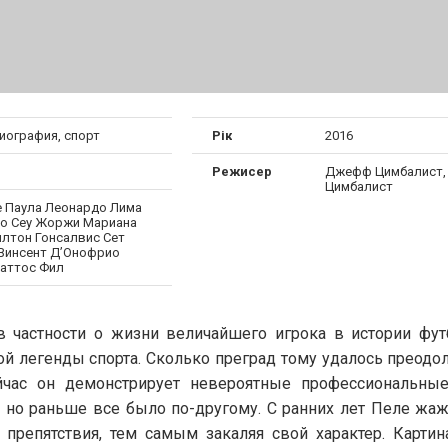
иография, спорт
Рік
2016
Режисер
Джефф Цимбалист,
Цимбалист
е Паула Леонардо Лима
о Сеу Жоржи Мариана
лтон Гонсалвис Сет
Винсент Д’Онофрио
аттос Фил
 в частности о жизни величайшего игрока в истории фут
ой легенды спорта. Сколько преград тому удалось преодо
ейчас он демонстрирует невероятные профессиональны
, но раньше все было по-другому. С ранних лет Пеле жа
 препятствия, тем самым закаляя свой характер. Картин