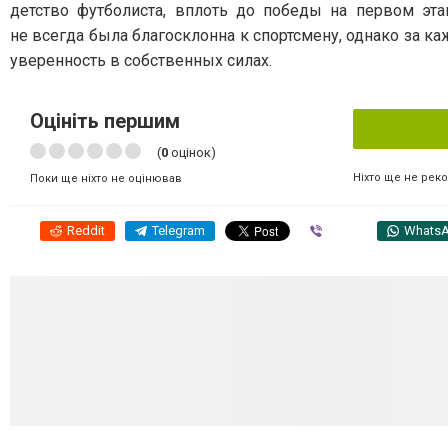
детство футболиста, вплоть до победы на первом эт
не всегда была благосклонна к спортсмену, однако за к
уверенность в собственных силах.
Оцініть першим
(
0
оцінок)
Ніхто ще не рек
Поки ще ніхто не оцінював
Reddit
Telegram
Viber
Whats