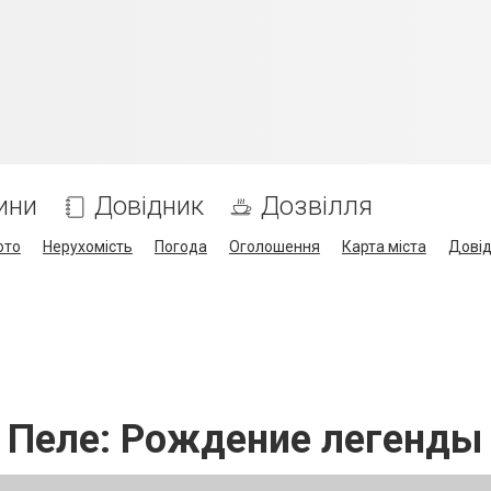
ини
Довідник
Дозвілля
ото
Нерухомість
Погода
Оголошення
Карта міста
Дові
Пеле: Рождение легенды