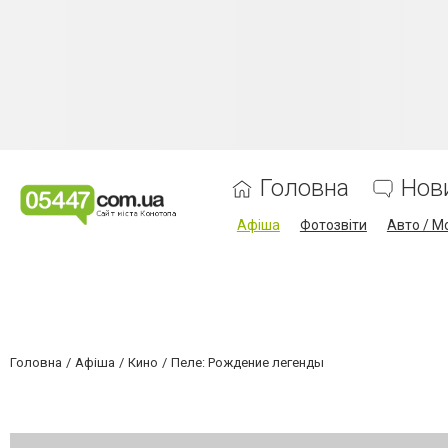
Головна
Нов
Афіша
Фотозвіти
Авто / М
Головна
Афіша
Кино
Пеле: Рождение легенды