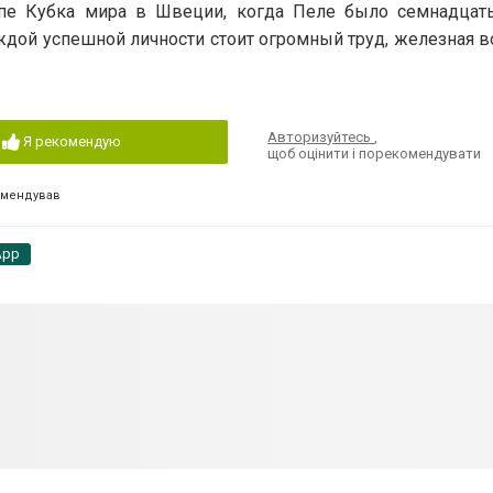
апе Кубка мира в Швеции, когда Пеле было семнадцать
аждой успешной личности стоит огромный труд, железная в
Авторизуйтесь
,
Я рекомендую
щоб оцінити і порекомендувати
омендував
App