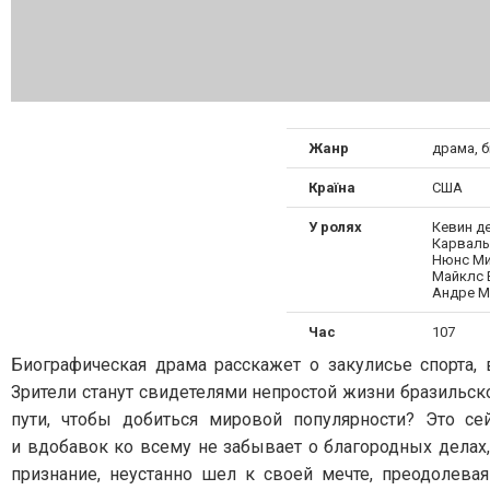
Жанр
драма, б
Країна
США
У ролях
Кевин д
Карваль
Нюнс Ми
Майклс 
Андре М
Час
107
Биографическая драма расскажет о закулисье спорта,
Зрители станут свидетелями непростой жизни бразильск
пути, чтобы добиться мировой популярности? Это с
и вдобавок ко всему не забывает о благородных делах
признание, неустанно шел к своей мечте, преодолевая