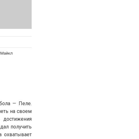
 Майкл
бола — Пеле.
леть на своем
е достижения
ждал получить
а охватывает