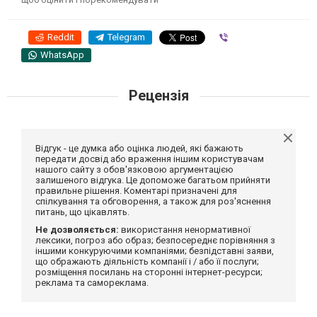
Reddit
Telegram
Viber
WhatsApp
Рецензія
Відгук - це думка або оцінка людей, які бажають
передати досвід або враження іншим користувачам
нашого сайту з обов'язковою аргументацією
залишеного відгука. Це допоможе багатьом прийняти
правильне рішення. Коментарі призначені для
спілкування та обговорення, а також для роз'яснення
питань, що цікавлять.
Не дозволяється:
використання ненормативної
лексики, погроз або образ; безпосереднє порівняння з
іншими конкуруючими компаніями; безпідставні заяви,
що ображають діяльність компанії і / або її послуги;
розміщення посилань на сторонні інтернет-ресурси;
реклама та самореклама.