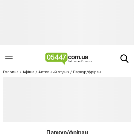
Головна
Афіша
Активный отдых
Паркур/фріран
Паркур/фріран